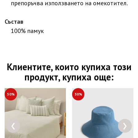
препоръчва използването на омекотител.
Състав
100% памук
Клиентите, които купиха този
продукт, купиха още:
50%
30%
‹
›