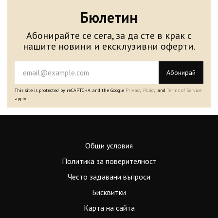
Бюлетин
Абонирайте се сега, за да сте в крак с
нашите новини и ексклузивни оферти.
Абонирай
This site is protected by reCAPTCHA and the Google
Privacy Policy
and
Terms of Service
apply.
Общи условия
Политика за поверителност
Често задавани въпроси
Бисквитки
Карта на сайта