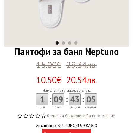
Пантофи за баня Neptuno
15.00€
29.34лв.
10.50€ 20.54лв.
Намалението свършва след:
:
:
:
1
09
43
04
ден
часа
минути
секунди
0 мнения
Споделете Вашето мнение
Арт. номер: NEPTUNO/36-38/BCO