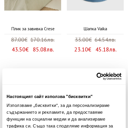
Плик за завивка Crese
Шапка Vaika
87.00€
170.16лв.
33.00€
64.54лв.
43.50€ 85.08лв.
23.10€ 45.18лв.
Няма мнения за този продукт.
Споделете Вашето мнение
Настоящият сайт използва "бисквитки"
Име
Използваме „бисквитки“, за да персонализираме
съдържанието и рекламите, да предоставяме
функции на социални медии и да анализираме
трафика си. Също така споделяме информация за