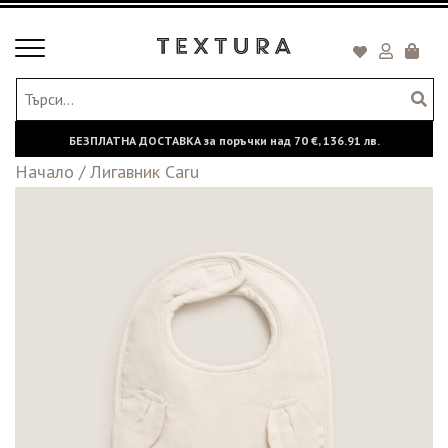
Toggle
Кошни
navigation
БЕЗПЛАТНА ДОСТАВКА за поръчки над
70 €,
136.91 лв.
Начало
/
Лигавник Caru