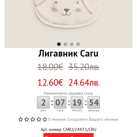
Лигавник Caru
18.00€
35.20лв.
12.60€ 24.64лв.
Намалението свършва след:
:
:
:
2
07
19
54
дни
часа
минути
секунди
0 мнения
Споделете Вашето мнение
Арт. номер: CARU/24X31/CRU