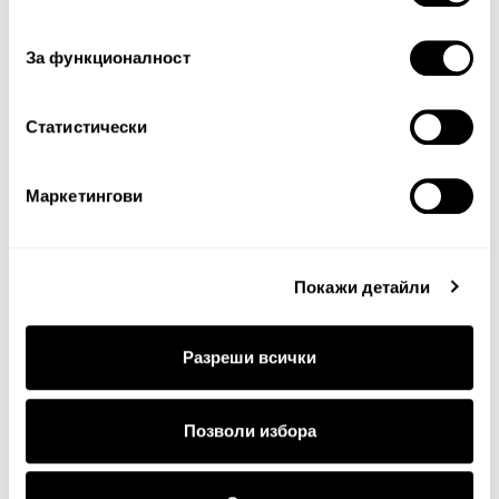
съгласие
За функционалност
Статистически
Продължи
Маркетингови
Покажи детайли
Разреши всички
ДОСТАВКА
Позволи избора
Стандартна доставка на цена от 5
€
, 9.78 лв. за