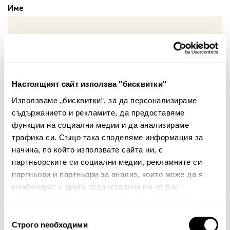
Име
Вашият коментар:
Настоящият сайт използва "бисквитки"
Използваме „бисквитки“, за да персонализираме
съдържанието и рекламите, да предоставяме
функции на социални медии и да анализираме
трафика си. Също така споделяме информация за
начина, по който използвате сайта ни, с
Забележка: HTML не се поддържа!
партньорските си социални медии, рекламните си
партньори и партньори за анализ, които може да я
Оценка:
Най-ниска
Най-висока
комбинират с друга предоставена им от Вас
Тест за сигурност
информация или с такава, която са събрали от
ползването от Ваша страна на услугите им.
Избор
Строго nеобходими
на