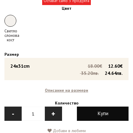
Остават само 3 продукта
Цвят
Светло
слонова
кост
Размер
24x31cm
18.00€
12.60€
35.20лв.
24.64лв.
Описание на размери
Количество
-
+
Купи
Добави в любими