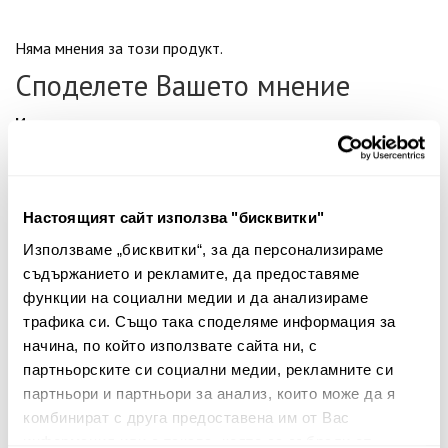
Няма мнения за този продукт.
Споделете Вашето мнение
Име
Настоящият сайт използва "бисквитки"
Вашият коментар:
Използваме „бисквитки“, за да персонализираме
съдържанието и рекламите, да предоставяме
функции на социални медии и да анализираме
трафика си. Също така споделяме информация за
начина, по който използвате сайта ни, с
партньорските си социални медии, рекламните си
партньори и партньори за анализ, които може да я
комбинират с друга предоставена им от Вас
Забележка: HTML не се поддържа!
информация или с такава, която са събрали от