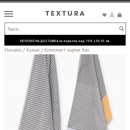
Toggle
Кошни
navigation
БЕЗПЛАТНА ДОСТАВКА за поръчки над
70 €,
136.91 лв.
Начало
/
Кухня
/
Комплект кърпи Xav