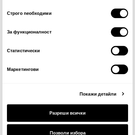
Оценка:
Най-ниска
Най-висока
ползването от Ваша страна на услугите им.
Избор
Строго nеобходими
Тест за сигурност
на
съгласие
За функционалност
Статистически
Маркетингови
Продължи
Покажи детайли
Разреши всички
Позволи избора