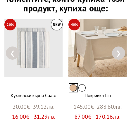
продукт, купиха още:
20%
40%
‹
›
Кухненски кърпи Cualo
Покривка Lin
20.00€
39.12лв.
145.00€
283.60лв.
16.00€ 31.29лв.
87.00€ 170.16лв.