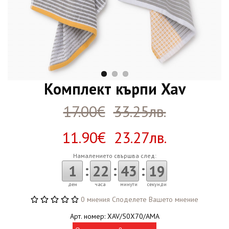
Комплект кърпи Xav
17.00€
33.25лв.
11.90€ 23.27лв.
Намалението свършва след:
:
:
:
1
22
43
18
ден
часа
минути
секунди
0 мнения
Споделете Вашето мнение
Арт. номер: XAV/50X70/AMA