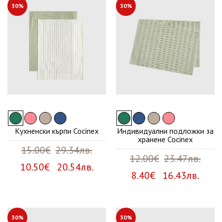
30%
30%
Кухненски кърпи Cocinex
Индивидуални подложки за
хранене Cocinex
15.00€
29.34лв.
12.00€
23.47лв.
10.50€ 20.54лв.
8.40€ 16.43лв.
30%
30%