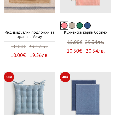
Индивидуални подложки за
Кухненски кърпи Cocinex
хранене Veray
15.00€
29.34лв.
20.00€
39.12лв.
10.50€ 20.54лв.
10.00€ 19.56лв.
30%
40%