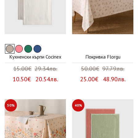
Кухненски кърпи Cocinex
Покривка Florgu
15.00€
29.34лв.
50.00€
97.79лв.
10.50€ 20.54лв.
25.00€ 48.90лв.
50%
40%