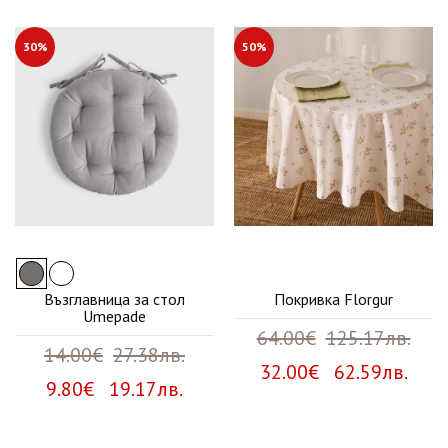
30%
50%
Възглавница за стол
Покривка Florgur
Umepade
64.00€
125.17лв.
14.00€
27.38лв.
32.00€ 62.59лв.
9.80€ 19.17лв.