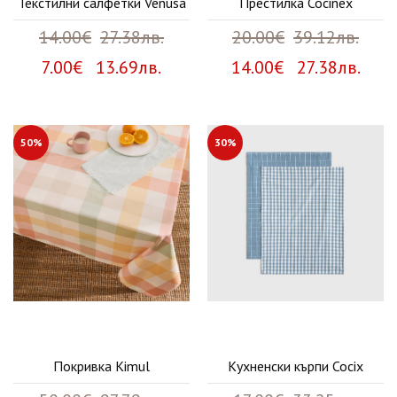
Текстилни салфетки Venusa
Престилка Cocinex
14.00€
27.38лв.
20.00€
39.12лв.
7.00€ 13.69лв.
14.00€ 27.38лв.
50%
30%
Покривка Kimul
Кухненски кърпи Cocix