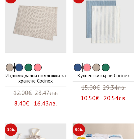
Индивидуални подложки за
Кухненски кърпи Cocinex
хранене Cocinex
15.00€
29.34лв.
12.00€
23.47лв.
10.50€ 20.54лв.
8.40€ 16.43лв.
30%
50%