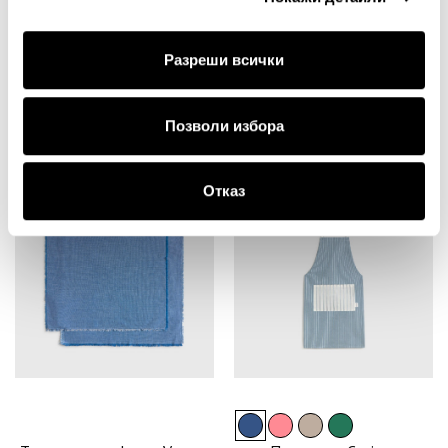
Възглавница за стол Pade
Възглавница за стол Pade
Разреши всички
14.00€
27.38лв.
14.00€
27.38лв.
9.80€ 19.17лв.
9.80€ 19.17лв.
Позволи избора
Отказ
50%
30%