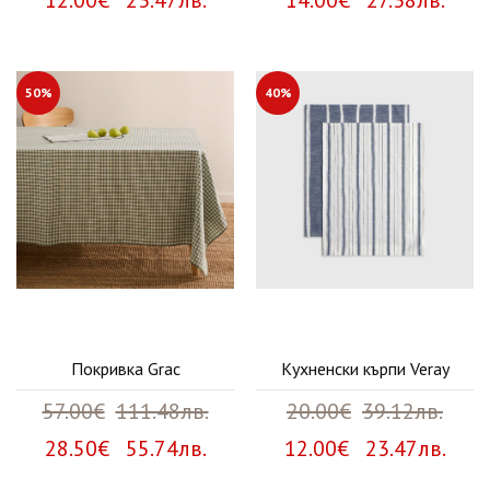
12.00€ 23.47лв.
14.00€ 27.38лв.
50%
40%
Покривка Grac
Кухненски кърпи Veray
57.00€
111.48лв.
20.00€
39.12лв.
28.50€ 55.74лв.
12.00€ 23.47лв.