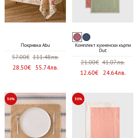
Покривка Abu
Комплект кухненски кърпи
Dut
57.00€
111.48лв.
21.00€
41.07лв.
28.50€ 55.74лв.
12.60€ 24.64лв.
50%
30%