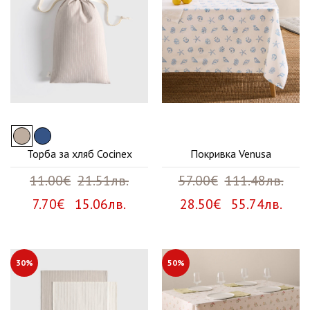
Торба за хляб Cocinex
Покривка Venusa
11.00€
21.51лв.
57.00€
111.48лв.
7.70€ 15.06лв.
28.50€ 55.74лв.
30%
50%