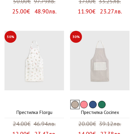
50.00€
97.79лв.
17.00€
33.25лв.
25.00€ 48.90лв.
11.90€ 23.27лв.
50%
30%
Престилка Florgu
Престилка Cocinex
24.00€
46.94лв.
20.00€
39.12лв.