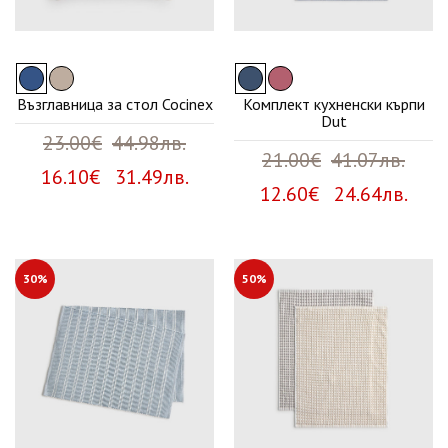
Възглавница за стол Cocinex
Комплект кухненски кърпи
Dut
23.00€
44.98лв.
21.00€
41.07лв.
16.10€ 31.49лв.
12.60€ 24.64лв.
30%
50%