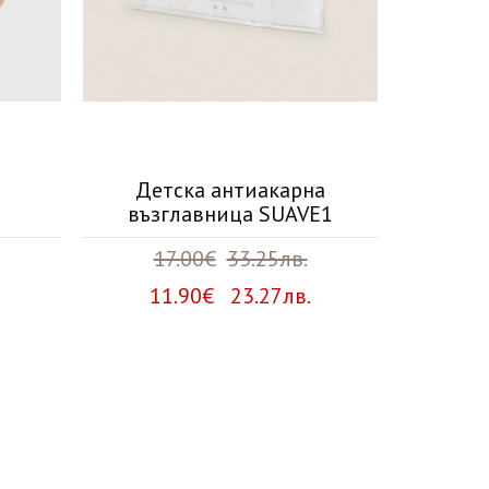
Детска антиакарна
Кърпа 
възглавница SUAVE1
17.00€
33.25лв.
4
11.90€ 23.27лв.
25