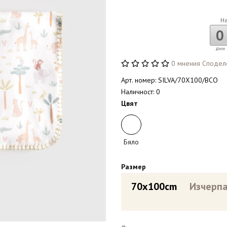
Н
0
дни
0 мнения
Сподел
Арт. номер: SILVA/70X100/BCO
Наличност: 0
Цвят
Бяло
Размер
70x100cm
Изчерпа