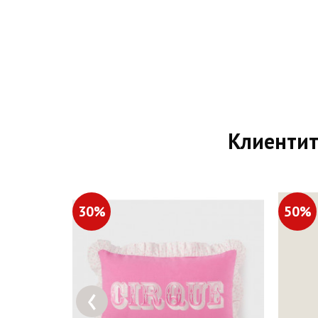
Клиентит
30%
50%
‹