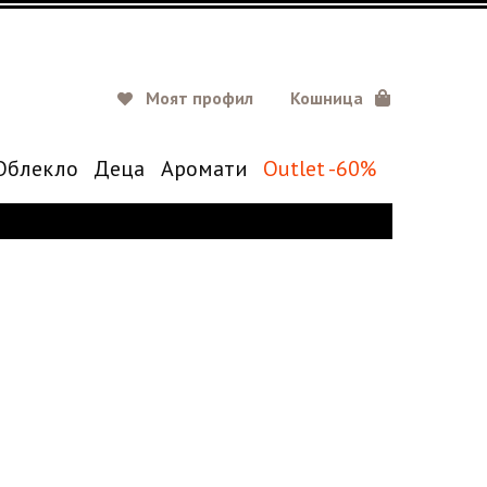
Моят профил
Кошница
Oблекло
Деца
Аромати
Outlet -60%