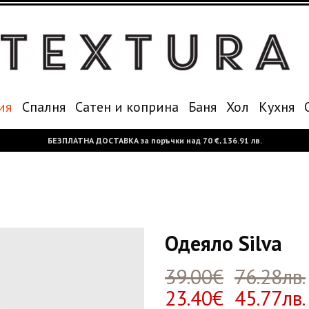
ия
Спалня
Сатен и коприна
Баня
Хол
Кухня
БЕЗПЛАТНА ДОСТАВКА за поръчки над
70 €,
136.91 лв.
Одеяло Silva
39.00€
76.28лв.
23.40€ 45.77лв.