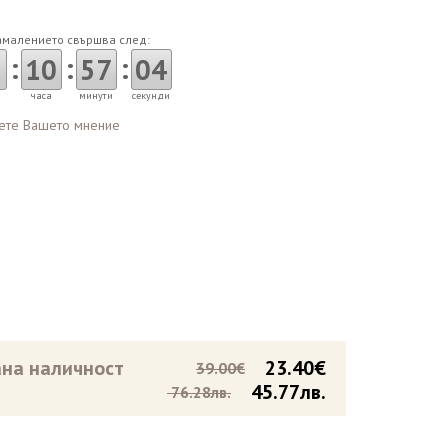
амалението свършва след:
:
:
:
10
57
03
часа
минути
секунди
ете Вашето мнение
на наличност
23.40€
39.00€
45.77лв.
76.28лв.