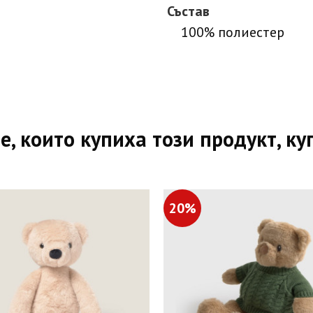
Състав
100% полиестер
е, които купиха този продукт, ку
20%