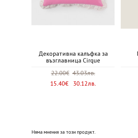
к Nigota
Декоративна калъфка за
възглавница Cirque
в.
22.00€
43.03лв.
лв.
15.40€ 30.12лв.
Няма мнения за този продукт.