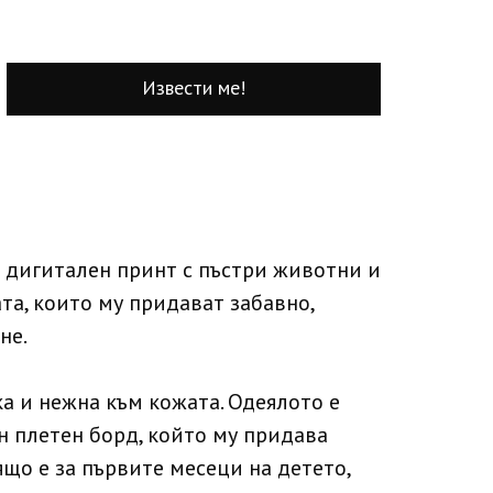
Извести ме!
 дигитален принт с пъстри животни и
та, които му придават забавно,
не.
а и нежна към кожата. Одеялото е
н плетен борд, който му придава
що е за първите месеци на детето,