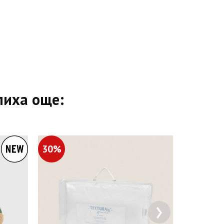
пиха още:
30%
40%
›