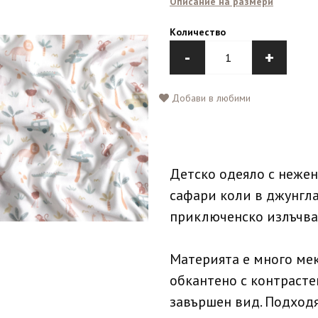
Описание на размери
Количество
-
+
Добави в любими
Детско одеяло с нежен
сафари коли в джунгла
приключенско излъчва
Материята е много мек
обкантено с контрасте
завършен вид. Подходя