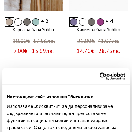
+ 2
+ 4
Кърпа за баня Sublim
Килим за баня Sublim
10.00€
19.56лв.
21.00€
41.07лв.
7.00€ 13.69лв.
14.70€ 28.75лв.
Няма мнения за този продукт.
Споделете Вашето мнение
Настоящият сайт използва "бисквитки"
Име
Използваме „бисквитки“, за да персонализираме
съдържанието и рекламите, да предоставяме
функции на социални медии и да анализираме
трафика си. Също така споделяме информация за
Вашият коментар: