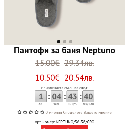
Пантофи за баня Neptuno
15.00€
29.34лв.
10.50€ 20.54лв.
Намалението свършва след:
:
:
:
1
04
43
40
ден
часа
минути
секунди
0 мнения
Споделете Вашето мнение
Арт. номер: NEPTUNO/36-38/GRO