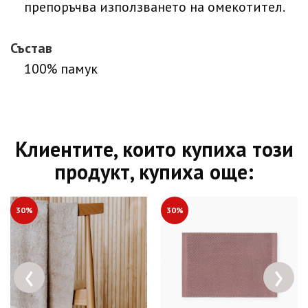
препоръчва използването на омекотител.
Състав
100% памук
Клиентите, които купиха този
продукт, купиха още:
30%
30%
‹
›