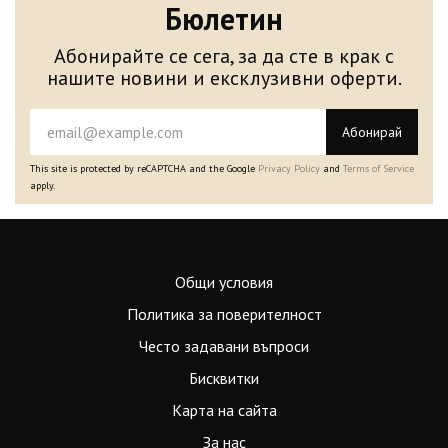
Бюлетин
Абонирайте се сега, за да сте в крак с
нашите новини и ексклузивни оферти.
Абонирай
This site is protected by reCAPTCHA and the Google
Privacy Policy
and
Terms of Service
apply.
Общи условия
Политика за поверителност
Често задавани въпроси
Бисквитки
Карта на сайта
За нас