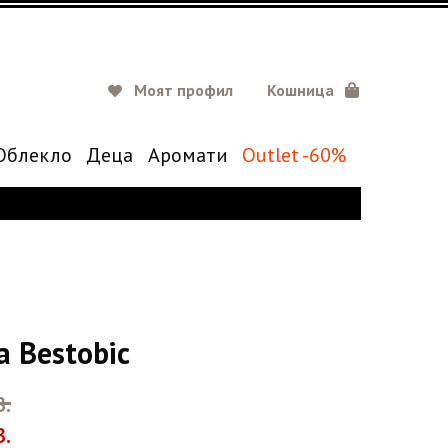
Моят профил
Кошница
Oблекло
Деца
Аромати
Outlet -60%
а Bestobic
.
.