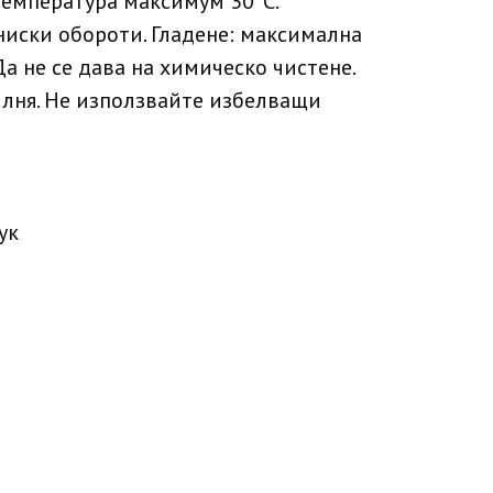
температура максимум 30ºC.
ниски обороти. Гладене: максимална
Да не се дава на химическо чистене.
илня. Не използвайте избелващи
ук