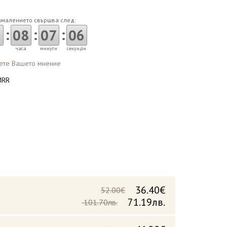
амалението свършва след:
:
:
:
08
07
04
часа
минути
секунди
ете Вашето мнение
MRR
36.40€
52.00€
71.19лв.
101.70лв.