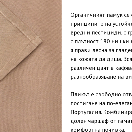
Органичният памук се 
принципите на устойчи
вредни пестициди, с г
с плътност 180 нишки н
я прави лесна за гладе
на кожата да диша. Вся
различен цвят в кафяв
разнообразяване на ви
Пликът е свободно отво
постигане на по-елега
Португалия. Комбинира
долен чаршаф от гамат
комфортна почивка.