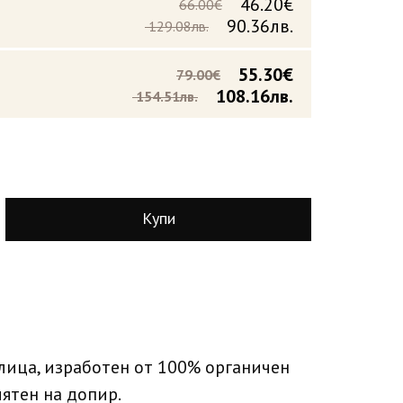
46.20€
66.00€
90.36лв.
129.08лв.
55.30€
79.00€
108.16лв.
154.51лв.
Купи
 лица, изработен от 100% органичен
иятен на допир.