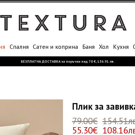
ия
Спалня
Сатен и коприна
Баня
Хол
Кухня
БЕЗПЛАТНА ДОСТАВКА за поръчки над
70 €,
136.91 лв.
Плик за завивк
79.00€
154.51лв
55.30€ 108.16лв