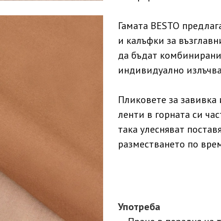
Гамата BESTO предлаг
и калъфки за възглавн
да бъдат комбинирани 
индивидуално излъчва
Пликовете за завивка 
ленти в горната си час
така улесняват постав
разместването по врем
Употреба