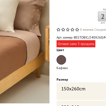
Н
2
дни
0 мнения
Сподел
Арт. номер: BESTOBIC/240X260/
Остават само 3 продукта
Цвят
Кафяво
Размер
150x260cm