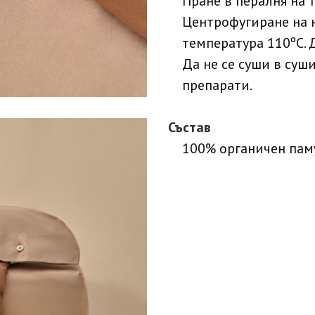
Пране в пералня на 
Центрофугиране на 
температура 110ºC. 
Да не се суши в суш
препарати.
Състав
100% органичен пам