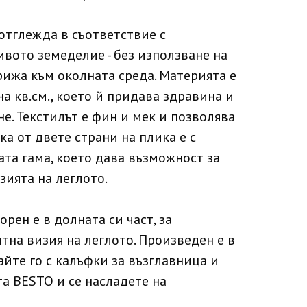
отглежда в съответствие с
вото земеделие - без използване на
рижа към околната среда. Материята е
а кв.см., което й придава здравина и
не. Текстилът е фин и мек и позволява
ка от двете страни на плика е с
ата гама, което дава възможност за
зията на леглото.
рен е в долната си част, за
нтна визия на леглото. Произведен е в
йте го с калъфки за възглавница и
а BESTO и се насладете на