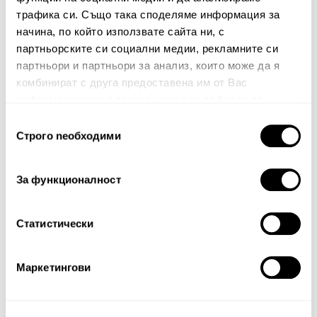
трафика си. Също така споделяме информация за
начина, по който използвате сайта ни, с
Вашият коментар:
партньорските си социални медии, рекламните си
партньори и партньори за анализ, които може да я
комбинират с друга предоставена им от Вас
информация или с такава, която са събрали от
ползването от Ваша страна на услугите им.
Избор
Строго nеобходими
на
съгласие
За функционалност
Забележка: HTML не се поддържа!
Оценка:
Най-ниска
Най-висока
Статистически
Тест за сигурност
Маркетингови