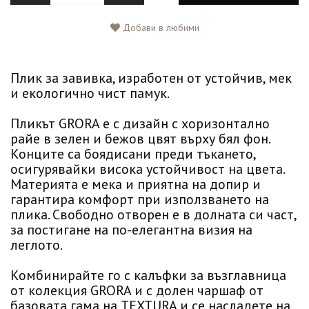
Добави в любими
Плик за завивка, изработен от устойчив, мек
и екологично чист памук.
Пликът GRORA е с дизайн с хоризонтално
райе в зелен и бежов цвят върху бял фон.
Конците са боядисани преди тъкането,
осигурявайки висока устойчивост на цвета.
Материята е мека и приятна на допир и
гарантира комфорт при използването на
плика. Свободно отворен е в долната си част,
за постигане на по-елегантна визия на
леглото.
Комбинирайте го с калъфки за възглавница
от колекция GRORA и с долен чаршаф от
базовата гама на TEXTURA и се насладете на