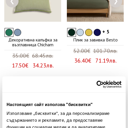
+ 5
Декоративна калъфка за
Плик за завивка Besto
възглавница Chicham
52.00€
101.70лв.
35.00€
68.45лв.
36.40€ 71.19лв.
17.50€ 34.23лв.
Няма мнения за този продукт.
Настоящият сайт използва "бисквитки"
Споделете Вашето мнение
Използваме „бисквитки“, за да персонализираме
Име
съдържанието и рекламите, да предоставяме
функции на социални медии и да анализираме