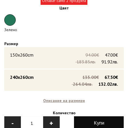
Остават само 2 продукта
Цвят
Зелено
Размер
150x260cm
94.00€
47.00€
183.85лв.
91.92лв.
240x260cm
135.00€
67.50€
264.04лв.
132.02лв.
Описание на размери
Количество
-
+
Купи