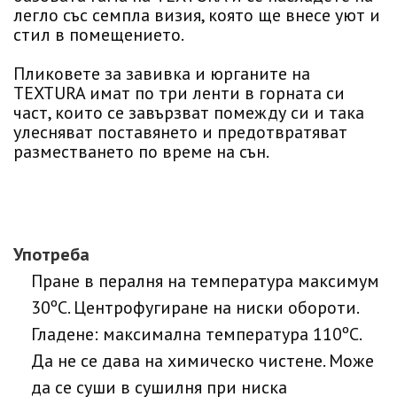
легло със семпла визия, която ще внесе уют и
стил в помещението.
Пликовете за завивка и юрганите на
TEXTURA имат по три ленти в горната си
част, които се завързват помежду си и така
улесняват поставянето и предотвратяват
разместването по време на сън.
Употреба
Пране в пералня на температура максимум
30ºC. Центрофугиране на ниски обороти.
Гладене: максимална температура 110ºC.
Да не се дава на химическо чистене. Може
да се суши в сушилня при ниска