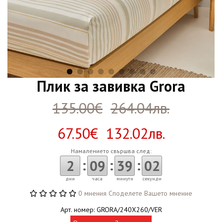
Плик за завивка Grora
135.00€
264.04лв.
67.50€ 132.02лв.
Намалението свършва след:
:
:
:
2
09
39
01
дни
часа
минути
секунда
0 мнения
Споделете Вашето мнение
Арт. номер: GRORA/240X260/VER