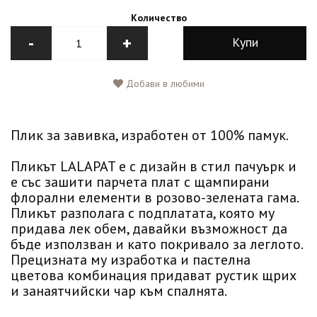
Количество
-
+
Купи
Добави в любими
Плик за завивка, изработен от 100% памук.
Пликът LALAPAT е с дизайн в стил пачуърк и
е със зашити парчета плат с щампирани
флорални елементи в розово-зелената гама.
Пликът разполага с подплатата, която му
придава лек обем, давайки възможност да
бъде използван и като покривало за леглото.
Прецизната му изработка и пастелна
цветова комбинация придават рустик щрих
и занаятчийски чар към спалнята.