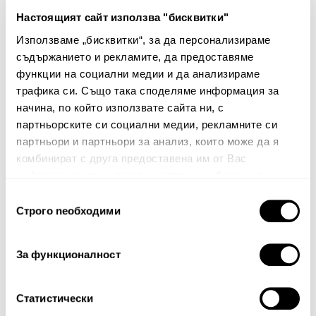
10.50€ 20.54лв.
Настоящият сайт използва "бисквитки"
Използваме „бисквитки“, за да персонализираме
съдържанието и рекламите, да предоставяме
функции на социални медии и да анализираме
Няма мнения за този продукт.
трафика си. Също така споделяме информация за
Споделете Вашето мнение
начина, по който използвате сайта ни, с
партньорските си социални медии, рекламните си
Име
партньори и партньори за анализ, които може да я
комбинират с друга предоставена им от Вас
информация или с такава, която са събрали от
ползването от Ваша страна на услугите им.
Избор
Вашият коментар:
Строго nеобходими
на
съгласие
За функционалност
Статистически