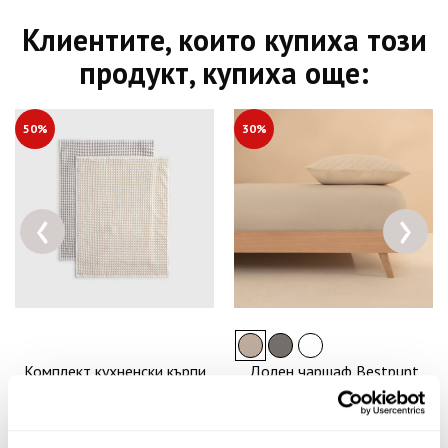
Клиентите, които купиха този
продукт, купиха още:
50%
30%
‹
›
Комплект кухненски кърпи
Долен чаршаф Bestpunt
Kimu
37.00€
72.37лв.
21.00€
41.07лв.
25.90€ 50.66лв.