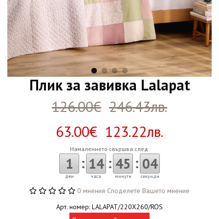
Плик за завивка Lalapat
126.00€
246.43лв.
63.00€ 123.22лв.
Намалението свършва след:
:
:
:
1
14
45
04
ден
часа
минути
секунди
0 мнения
Споделете Вашето мнение
Арт. номер: LALAPAT/220X260/ROS