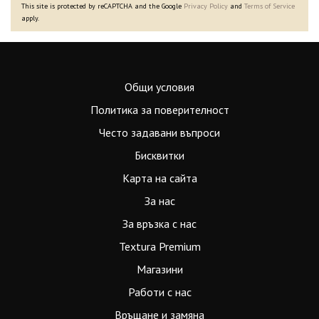
This site is protected by reCAPTCHA and the Google
Privacy Policy
and
Terms of Service
apply.
Общи условия
Политика за поверителност
Често задавани въпроси
Бисквитки
Карта на сайта
За нас
За връзка с нас
Textura Premium
Магазини
Работи с нас
Връщане и замяна