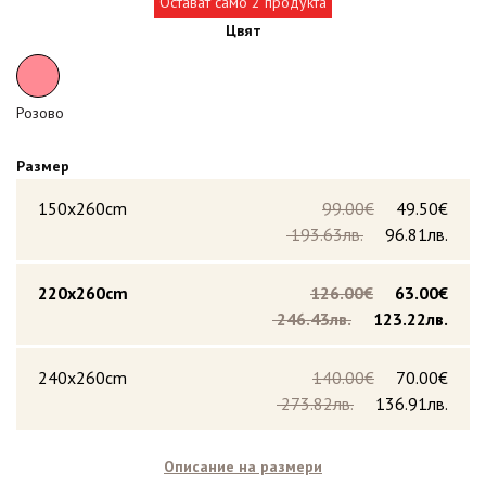
Остават само 2 продукта
Цвят
Розово
Размер
150x260cm
99.00€
49.50€
193.63лв.
96.81лв.
220x260cm
126.00€
63.00€
246.43лв.
123.22лв.
240x260cm
140.00€
70.00€
273.82лв.
136.91лв.
Описание на размери