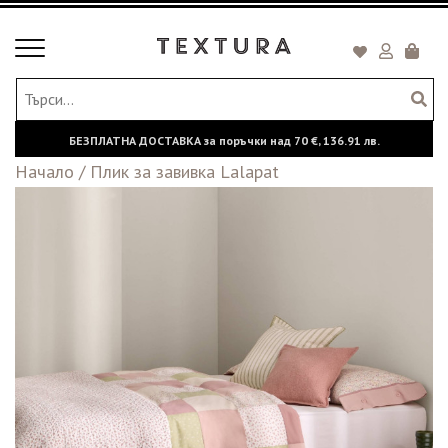
Toggle
Кошни
navigation
БЕЗПЛАТНА ДОСТАВКА за поръчки над
70 €,
136.91 лв.
Начало
/
Плик за завивка Lalapat