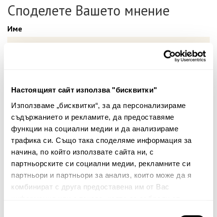
Споделете Вашето мнение
Име
Вашият коментар:
Настоящият сайт използва "бисквитки"
Използваме „бисквитки“, за да персонализираме
съдържанието и рекламите, да предоставяме
функции на социални медии и да анализираме
трафика си. Също така споделяме информация за
начина, по който използвате сайта ни, с
партньорските си социални медии, рекламните си
Забележка: HTML не се поддържа!
партньори и партньори за анализ, които може да я
комбинират с друга предоставена им от Вас
Оценка:
Най-ниска
Най-висока
информация или с такава, която са събрали от
Тест за сигурност
ползването от Ваша страна на услугите им.
Избор