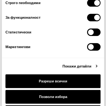
Строго nеобходими
на
съгласие
За функционалност
Статистически
Продължи
Маркетингови
Покажи детайли
Разреши всички
Позволи избора
ДОСТАВКА