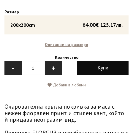
Размер
64.00€
125.17лв.
200x200cm
Описание на размери
Количество
-
+
Купи
Добави в любими
Очарователна кръгла покривка за маса с
нежен флорален принт и стилен кант, който
й придава неотразим вид.
Покривка FLORGUR е изработена от памук и е