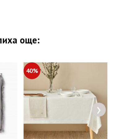
пиха още:
40%
50%
›