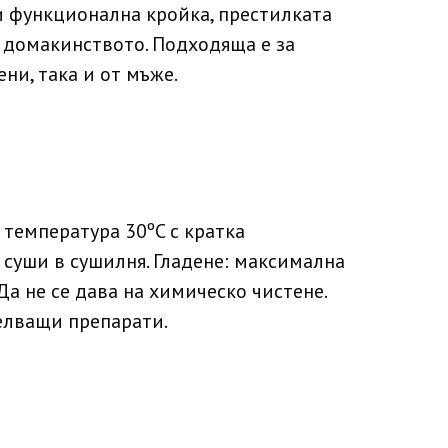
и функционална кройка, престилката
 домакинството. Подходяща е за
ни, така и от мъже.
 температура 30ºC с кратка
е суши в сушилня. Гладене: максимална
Да не се дава на химическо чистене.
елващи препарати.