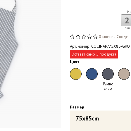
Н
2
дни
0 мнения
Сподел
Арт. номер: COCINAR/75X85/GRO
Остават само 5 продукта
Цвят
Тъмно
сиво
Размер
75x85cm