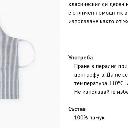
класическия си десен 
е отличен помощник в
използване както от же
Употреба
Пране в пералня при
центрофуга. Да не с
температура 110ºC . 
Не използвайте изб
Състав
100% памук