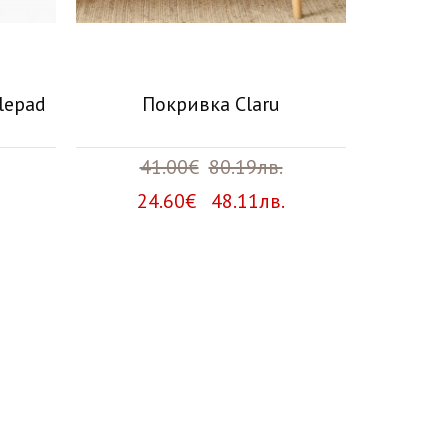
lepad
Покривка Claru
Индивид
41.00€
80.19лв.
2
24.60€ 48.11лв.
10