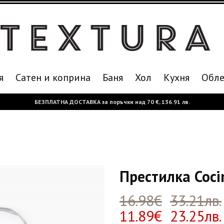
я
Сатен и коприна
Баня
Хол
Кухня
Oбле
БЕЗПЛАТНА ДОСТАВКА за поръчки над
70 €,
136.91 лв.
Престилка Coci
16.98€
33.21лв.
11.89€ 23.25лв.