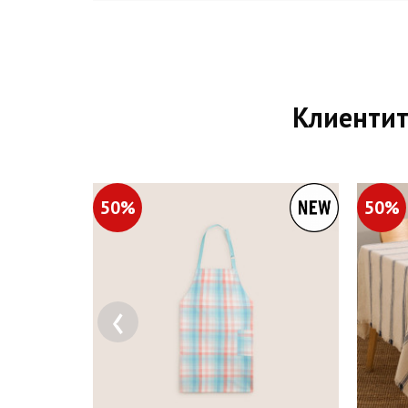
Клиентит
50%
50%
‹