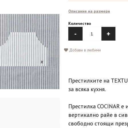
Описание на размери
Количество
-
+
Добави в любими
Престилките на TEXTU
за всяка кухня.
Престилка COCINAR е и
вертикално райе в сив
свободно стоящи презр