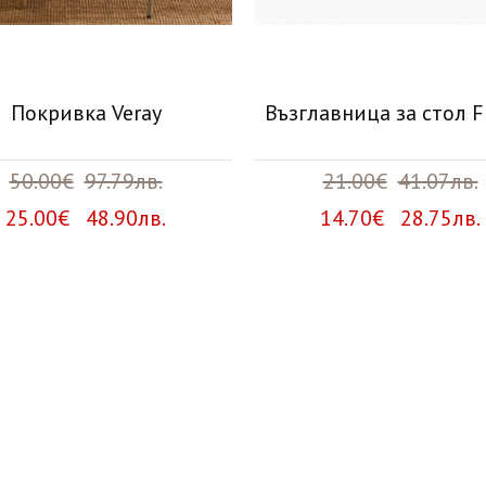
Покривка Veray
Възглавница за стол F
50.00€
97.79лв.
21.00€
41.07лв.
25.00€ 48.90лв.
14.70€ 28.75лв.