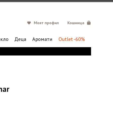
Моят профил
Кошница
кло
Деца
Аромати
Outlet -60%
nar