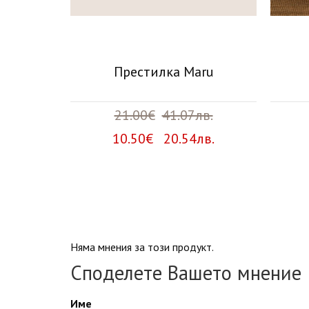
Cocinex
Престилка Maru
в.
21.00€
41.07лв.
лв.
10.50€ 20.54лв.
Няма мнения за този продукт.
Споделете Вашето мнение
Име