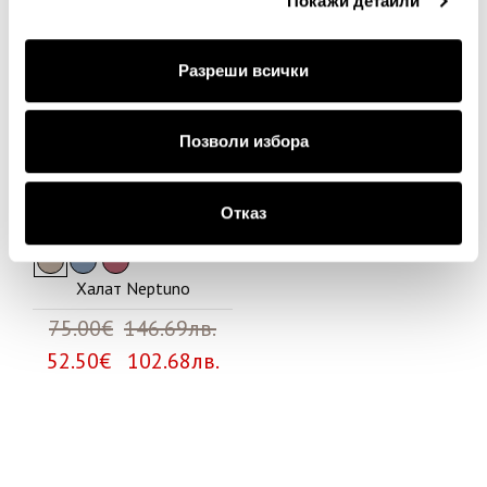
Покажи детайли
30%
Разреши всички
Позволи избора
Отказ
Халат Neptuno
75.00€
146.69лв.
52.50€ 102.68лв.