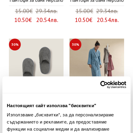
Пантофи за баня Neptuno
Пантофи за баня Neptuno
15.00€
29.34лв.
15.00€
29.34лв.
10.50€ 20.54лв.
10.50€ 20.54лв.
30%
30%
Настоящият сайт използва "бисквитки"
+ 1
Пантофи за баня Neptuno
Халат Neptuno
Използваме „бисквитки“, за да персонализираме
съдържанието и рекламите, да предоставяме
15.00€
29.34лв.
75.00€
146.69лв.
функции на социални медии и да анализираме