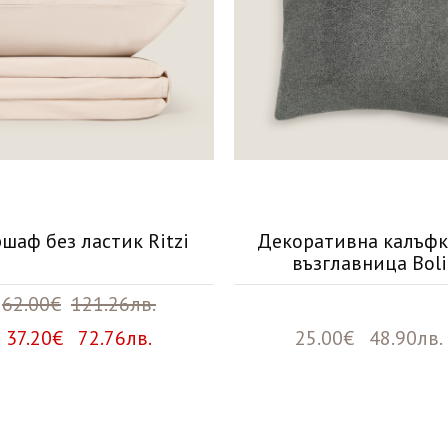
шаф без ластик Ritzi
Декоративна калъфк
възглавница Boli
62.00€
121.26лв.
37.20€ 72.76лв.
25.00€ 48.90лв.