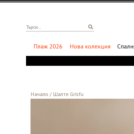
Плаж 2026
Нова колекция
Спалн
Начало
/
Шалте Grisfu