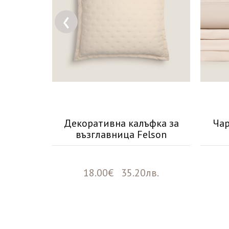
‹
e
Декоративна калъфка за
Чар
възглавница Felson
лв.
18.00€ 35.20лв.