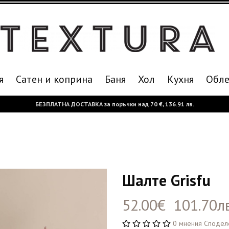
я
Сатен и коприна
Баня
Хол
Кухня
Oбле
БЕЗПЛАТНА ДОСТАВКА за поръчки над
70 €,
136.91 лв.
Шалте Grisfu
52.00€ 101.70лв
0 мнения
Сподел