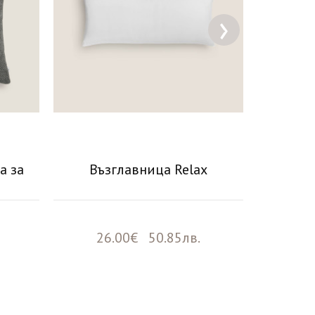
›
а за
Възглавница Relax
26.00€ 50.85лв.
42