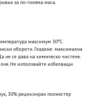
ривка за по-голяма маса.
температура максимум 30ºC.
ниски обороти. Гладене: максимална
Да не се дава на химическо чистене.
илня. Не използвайте избелващи
ук, 30% рециклиран полиестер