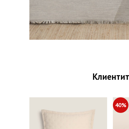
Клиентит
40%