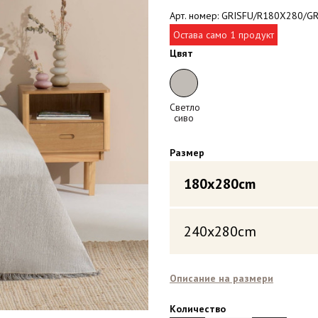
Арт. номер: GRISFU/R180X280/G
Остава само 1 продукт
Цвят
Светло
сиво
Размер
180x280cm
240x280cm
Описание на размери
Количество