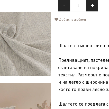
-
+
Добави в любими
Шалте с тъкано фино р
Преливащият, пастеле
съчетаване на покрива
текстил. Размерът е п
и на легло с широчина 
която го прави лесно 
Шалтето се предлага с