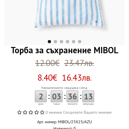
Торба за съхранение MIBOL
12.00€
23.47лв.
8.40€ 16.43лв.
Намалението свършва след:
:
:
:
2
03
36
12
дни
часа
минути
секунди
0 мнения
Споделете Вашето мнение
Арт. номер: MIBOL/25X25/AZU
Наличност: 0