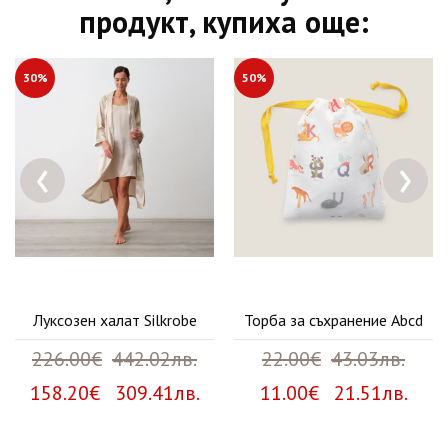
продукт, купиха още:
30%
50%
‹
›
Луксозен халат Silkrobe
Торба за съхранение Abcd
226.00€
442.02лв.
22.00€
43.03лв.
158.20€ 309.41лв.
11.00€ 21.51лв.