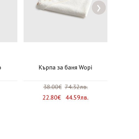
›
o
Кърпа за баня Wopi
Кърп
38.00€
74.32лв.
1
22.80€ 44.59лв.
7