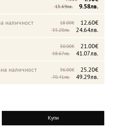
9.58лв.
13.69лв.
а наличност
12.60€
18.00€
24.64лв.
35.20лв.
21.00€
30.00€
41.07лв.
58.67лв.
на наличност
25.20€
36.00€
49.29лв.
70.41лв.
Купи