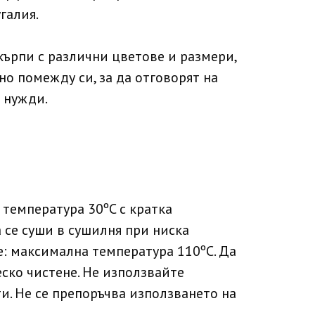
галия.
кърпи с различни цветове и размери,
но помежду си, за да отговорят на
 нужди.
 температура 30ºC с кратка
 се суши в сушилня при ниска
е: максимална температура 110ºC. Да
еско чистене. Не използвайте
. Не се препоръчва използването на