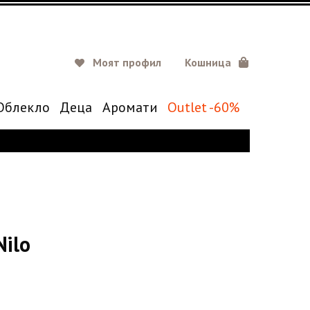
Моят профил
Кошница
Oблекло
Деца
Аромати
Outlet -60%
Nilo