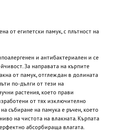
ена от египетски памук, с плътност на
ипоалергенен и антибактериален и се
ойчивост. За направата на кърпите
акна от памук, отглеждан в долината
 пъти по-дълги от тези на
учни растения, което прави
изработени от тях изключително
на събиране на памука е ръчен, което
ниво на чистота на влакната. Кърпата
перфектно абсорбираща влагата.