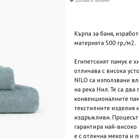
Добави в любими
Кърпа за баня, изработ
материята 500 гр./м2.
Египетският памук е х
отличава с висока уст
NILO са използвани вл
на река Нил. Те са два
конвенционалните пам
текстилните изделия 
издръжливи. Процесът 
гарантира най-високо 
е с отлична мекота и 