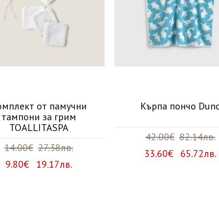
омплект от памучни
Кърпа пончо Dun
тампони за грим
TOALLITASPA
42.00€
82.14лв.
14.00€
27.38лв.
33.60€ 65.72лв.
9.80€ 19.17лв.