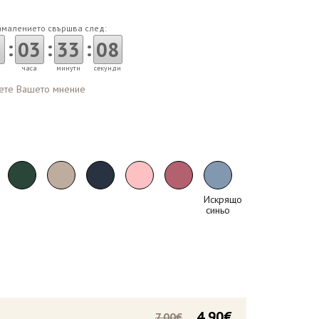
амалението свършва след:
:
:
:
03
33
07
часа
минути
секунди
ете Вашето мнение
Искрящо
синьо
4.90€
7.00€