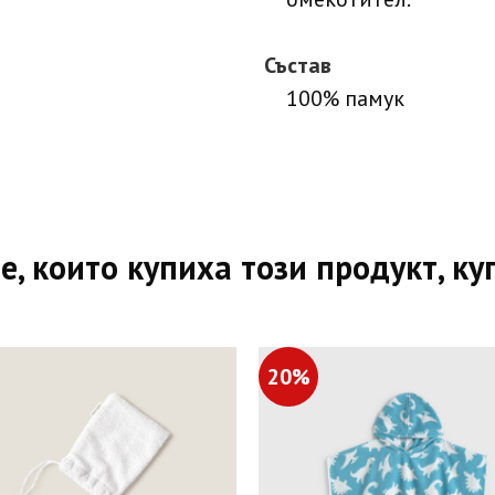
Състав
100% памук
е, които купиха този продукт, ку
20%