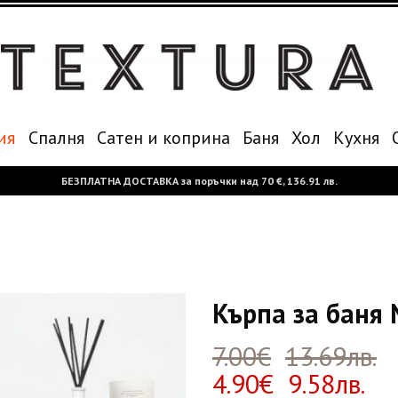
ия
Спалня
Сатен и коприна
Баня
Хол
Кухня
БЕЗПЛАТНА ДОСТАВКА за поръчки над
70 €,
136.91 лв.
Кърпа за баня 
7.00€
13.69лв.
4.90€ 9.58лв.