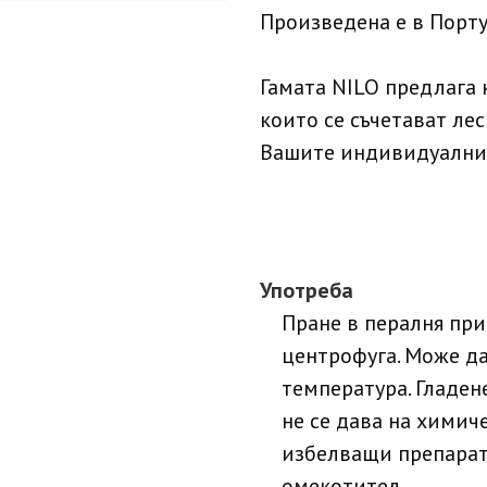
Произведена е в Порту
Гамата NILO предлага 
които се съчетават лес
Вашите индивидуални
Употреба
Пране в пералня при
центрофуга. Може да
температура. Гладен
не се дава на химич
избелващи препарати
омекотител.