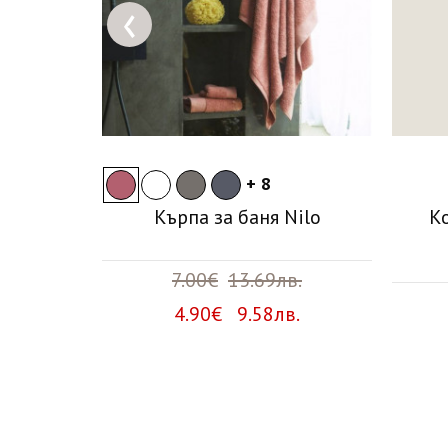
‹
+ 8
Nilo
Кърпа за баня Nilo
К
в.
7.00€
13.69лв.
лв.
4.90€ 9.58лв.