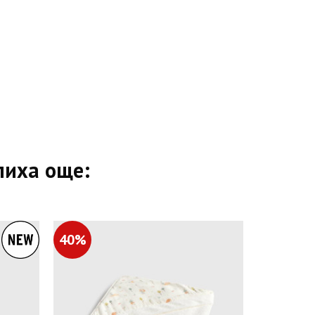
пиха още:
40%
30%