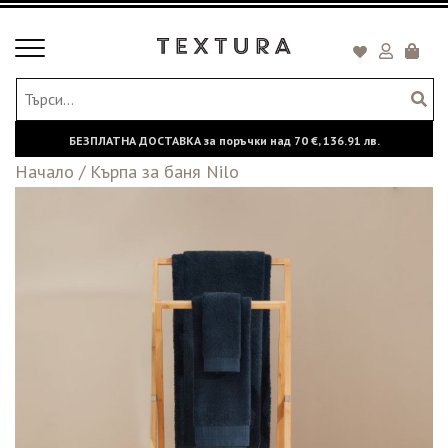
Toggle
Кошни
navigation
БЕЗПЛАТНА ДОСТАВКА за поръчки над
70 €,
136.91 лв.
Начало
/
Кърпа за баня Nilo