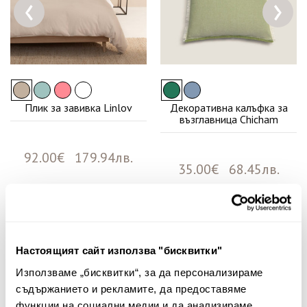
‹
›
Плик за завивка Linlov
Декоративна калъфка за
възглавница Chicham
92.00€ 179.94лв.
35.00€ 68.45лв.
Няма мнения за този продукт.
Настоящият сайт използва "бисквитки"
Споделете Вашето мнение
Използваме „бисквитки“, за да персонализираме
Име
съдържанието и рекламите, да предоставяме
функции на социални медии и да анализираме