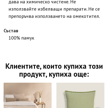
дава на химическо чистене. Не
използвайте избелващи препарати. Не се
препоръчва използването на омекотител.
Състав
100% памук
Клиентите, които купиха този
продукт, купиха още: