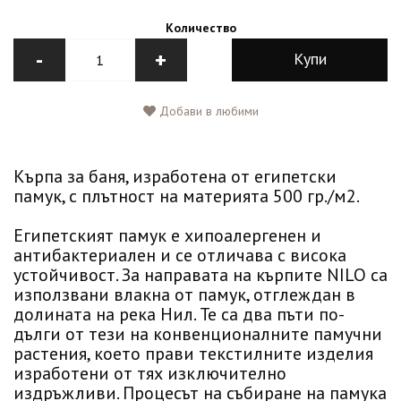
Количество
-
+
Купи
Добави в любими
Кърпа за баня, изработена от египетски
памук, с плътност на материята 500 гр./м2.
Египетският памук е хипоалергенен и
антибактериален и се отличава с висока
устойчивост. За направата на кърпите NILO са
използвани влакна от памук, отглеждан в
долината на река Нил. Те са два пъти по-
дълги от тези на конвенционалните памучни
растения, което прави текстилните изделия
изработени от тях изключително
издръжливи. Процесът на събиране на памука