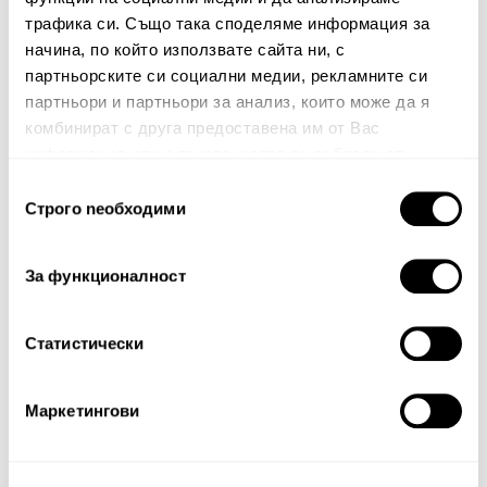
трафика си. Също така споделяме информация за
начина, по който използвате сайта ни, с
Вашият коментар:
партньорските си социални медии, рекламните си
партньори и партньори за анализ, които може да я
комбинират с друга предоставена им от Вас
информация или с такава, която са събрали от
ползването от Ваша страна на услугите им.
Избор
Строго nеобходими
на
съгласие
За функционалност
Забележка: HTML не се поддържа!
Оценка:
Най-ниска
Най-висока
Статистически
Тест за сигурност
Маркетингови