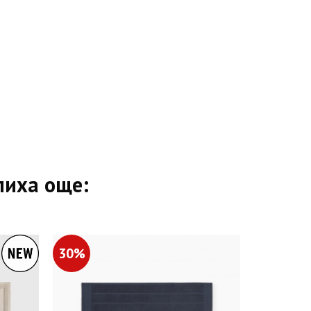
пиха още:
30%
30%