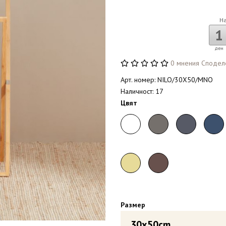
Н
1
ден
0 мнения
Сподел
Арт. номер: NILO/30X50/MNO
Наличност: 17
Цвят
Размер
30x50cm