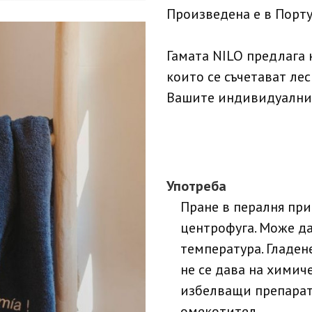
Произведена е в Порту
Гамата NILO предлага 
които се съчетават лес
Вашите индивидуални
Употреба
Пране в пералня при
центрофуга. Може да
температура. Гладен
не се дава на химич
избелващи препарати
омекотител.