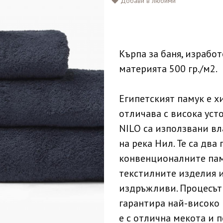
Добави в любими
Кърпа за баня, изработ
материята 500 гр./м2.
Египетският памук е х
отличава с висока уст
NILO са използвани вл
на река Нил. Те са два
конвенционалните пам
текстилните изделия 
издръжливи. Процесът 
гарантира най-високо 
е с отлична мекота и 