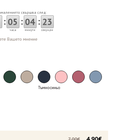
амалението свършва след:
:
:
:
05
04
22
часа
минути
секунди
ете Вашето мнение
Тъмносиньо
4.90€
7.00€