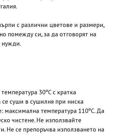
галия.
кърпи с различни цветове и размери,
но помежду си, за да отговорят на
 нужди.
 температура 30ºC с кратка
 се суши в сушилня при ниска
е: максимална температура 110ºC. Да
еско чистене. Не използвайте
. Не се препоръчва използването на