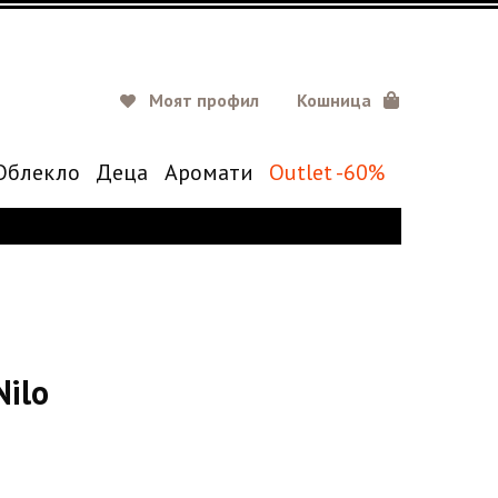
Моят профил
Кошница
Oблекло
Деца
Аромати
Outlet -60%
Nilo