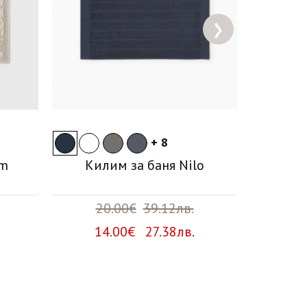
›
+ 8
om
Килим за баня Nilo
Памуч
20.00€
39.12лв.
6
14.00€ 27.38лв.
4