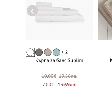
‹
+ 2
а баня
Кърпа за баня Sublim
в.
10.00€
19.56лв.
лв.
7.00€ 13.69лв.