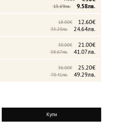
9.58лв.
13.69лв.
12.60€
18.00€
24.64лв.
35.20лв.
21.00€
30.00€
41.07лв.
58.67лв.
25.20€
36.00€
49.29лв.
70.41лв.
Купи