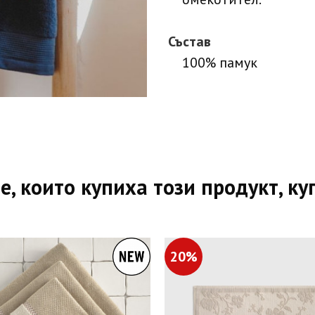
Състав
100% памук
е, които купиха този продукт, ку
20%