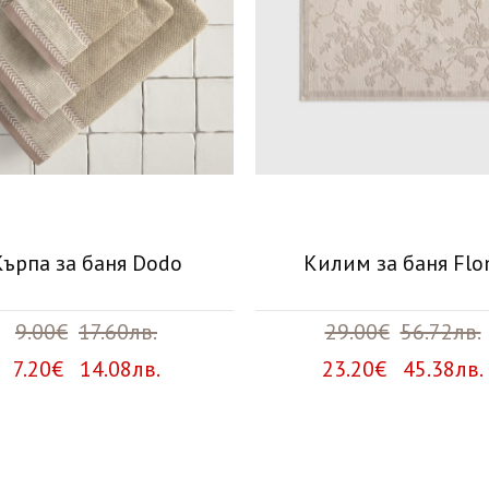
Кърпа за баня Dodo
Килим за баня Fl
9.00€
17.60лв.
29.00€
56.72лв.
7.20€ 14.08лв.
23.20€ 45.38лв.