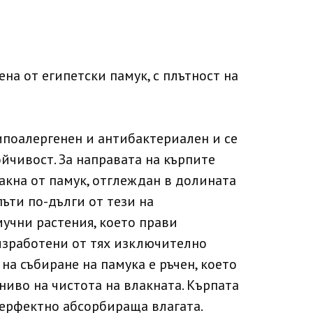
ена от египетски памук, с плътност на
ипоалергенен и антибактериален и се
ойчивост. За направата на кърпите
акна от памук, отглеждан в долината
 пъти по-дълги от тези на
учни растения, което прави
изработени от тях изключително
на събиране на памука е ръчен, което
ниво на чистота на влакната. Кърпата
перфектно абсорбираща влагата.