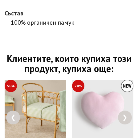
Състав
100% органичен памук
Клиентите, които купиха този
продукт, купиха още:
50%
20%
‹
›