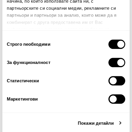
начина, по който използвате сайта ни, с
партньорските си социални медии, рекламните си
партньори и партньори за анализ, които може да я
комбинират с друга предоставена им от Вас
информация или с такава, която са събрали от
ползването от Ваша страна на услугите им.
Избор
Строго nеобходими
на
съгласие
Забележка: HTML не се поддържа!
За функционалност
Оценка:
Най-ниска
Най-висока
Тест за сигурност
Статистически
Маркетингови
Покажи детайли