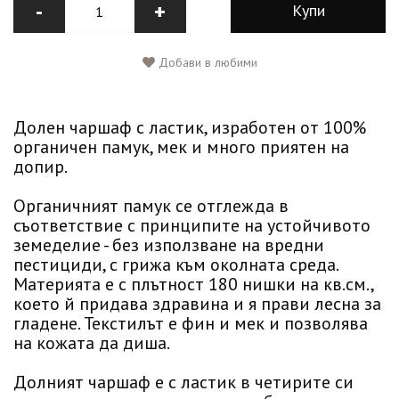
-
+
Купи
Добави в любими
Долен чаршаф с ластик, изработен от 100%
органичен памук, мек и много приятен на
допир.
Органичният памук се отглежда в
съответствие с принципите на устойчивото
земеделие - без използване на вредни
пестициди, с грижа към околната среда.
Материята е с плътност 180 нишки на кв.см.,
което й придава здравина и я прави лесна за
гладене. Текстилът е фин и мек и позволява
на кожата да диша.
Долният чаршаф е с ластик в четирите си