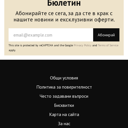
Бюлетин
Абонирайте се сега, за да сте в крак с
нашите новини и ексклузивни оферти.
Абонирай
This site is protected by reCAPTCHA and the Google
Privacy Policy
and
Terms of Service
apply.
Общи условия
Политика за поверителност
Често задавани въпроси
Бисквитки
Карта на сайта
За нас