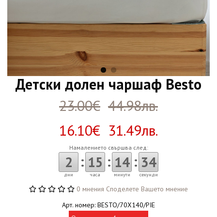
Детски долен чаршаф Besto
23.00€
44.98лв.
16.10€ 31.49лв.
Намалението свършва след:
:
:
:
2
15
14
34
дни
часа
минути
секунди
0 мнения
Споделете Вашето мнение
Арт. номер: BESTO/70X140/PIE