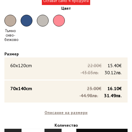
Остават само 4 продукта
Цвят
Тъмно
сиво-
бежово
Размер
60x120cm
22.00€
15.40€
43.03лв.
30.12лв.
70x140cm
23.00€
16.10€
44.98лв.
31.49лв.
Описание на размери
Количество