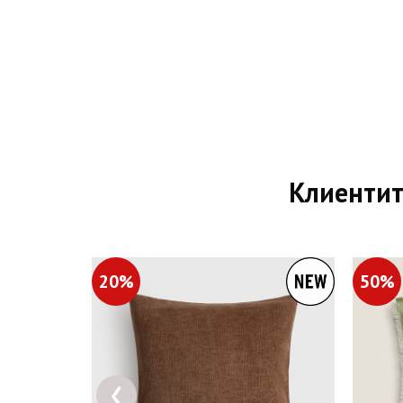
Клиентит
20%
50%
‹