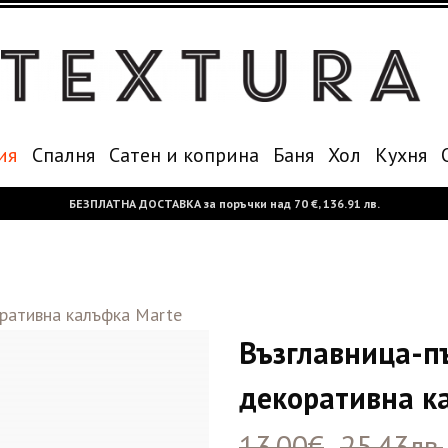
ия
Спалня
Сатен и коприна
Баня
Хол
Кухня
БЕЗПЛАТНА ДОСТАВКА за поръчки над
70 €,
136.91 лв.
ративна калъфка Marte
Възглавница-п
декоративна к
13.00€
25.43лв.