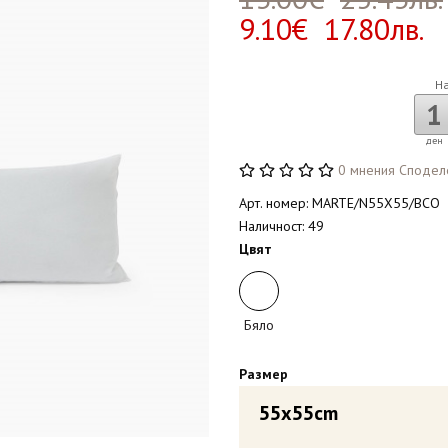
9.10€ 17.80лв.
Н
1
ден
0 мнения
Сподел
Арт. номер: MARTE/N55X55/BCO
Наличност: 49
Цвят
Бяло
Размер
55x55cm