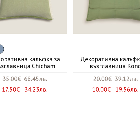
оративна калъфка за
Декоративна калъфк
ъзглавница Chicham
възглавница Kon
35.00€
68.45лв.
20.00€
39.12лв.
17.50€ 34.23лв.
10.00€ 19.56лв.