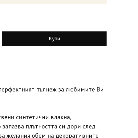
Купи
перфектният пълнеж за любимите Ви
твени синтетични влакна,
 запазва плътността си дори след
ава желания обем на декоративните