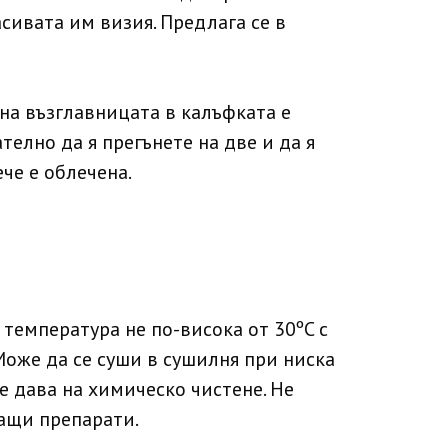
сивата им визия. Предлага се в
 на възглавницата в калъфката е
елно да я прегънете на две и да я
ече е облечена.
 температура не по-висока от 30ºC с
Може да се суши в сушилня при ниска
се дава на химическо чистене. Не
ащи препарати.