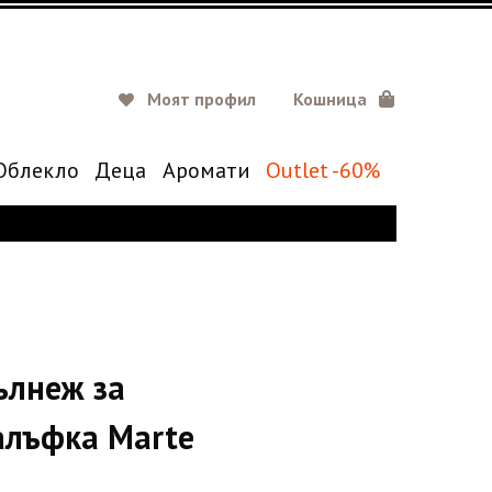
Моят профил
Кошница
Oблекло
Деца
Аромати
Outlet -60%
ълнеж за
алъфка Marte