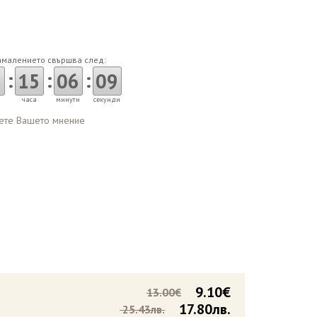
амалението свършва след:
:
:
:
15
06
08
часа
минути
секунди
ете Вашето мнение
9.10€
13.00€
17.80лв.
25.43лв.