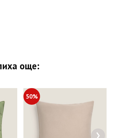
пиха още:
50%
30%
›