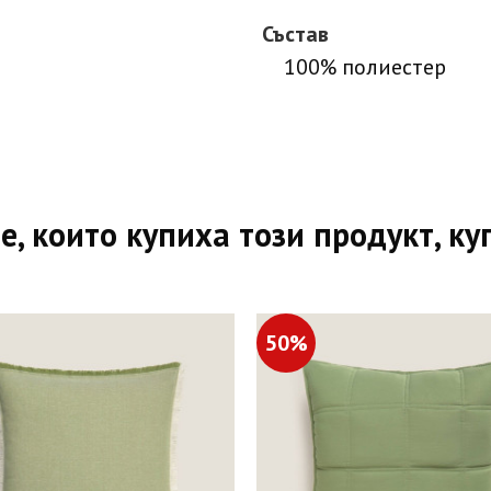
Състав
100% полиестер
е, които купиха този продукт, ку
50%