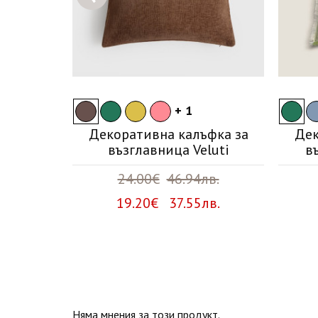
+ 1
фка за
Декоративна калъфка за
Дек
tland
възглавница Veluti
в
в.
24.00€
46.94лв.
лв.
19.20€ 37.55лв.
Няма мнения за този продукт.