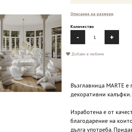
Описание на размери
Количество
-
+
Добави в любими
Възглавница MARTE е 
декоративни калъфки.
Изработена е от качес
благодарение на които
дълга употреба. Прид