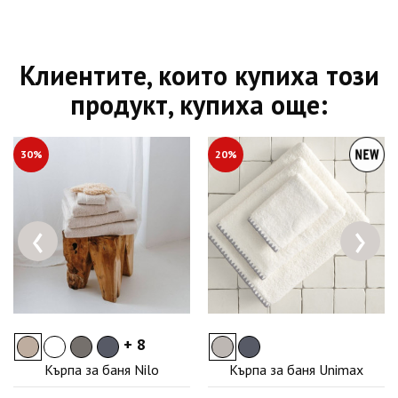
Клиентите, които купиха този
продукт, купиха още:
30%
20%
‹
›
+ 8
Кърпа за баня Nilo
Кърпа за баня Unimax