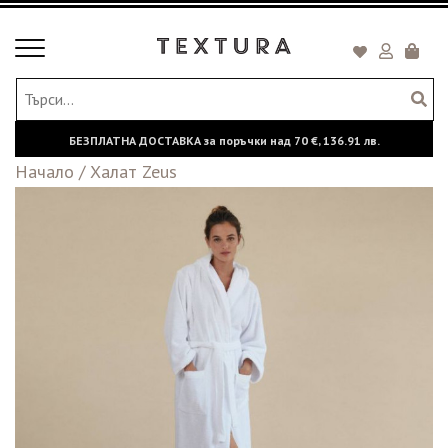
Toggle
Кошни
navigation
БЕЗПЛАТНА ДОСТАВКА за поръчки над
70 €,
136.91 лв.
Начало
/
Халат Zeus