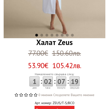
Халат Zeus
77.00€
150.60лв.
53.90€ 105.42лв.
Намалението свършва след:
:
:
:
1
02
07
18
ден
часа
минути
секунди
0 мнения
Споделете Вашето мнение
Арт. номер: ZEUS/T-S/BCO