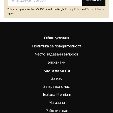
Абонирай
This site is protected by reCAPTCHA and the Google
Privacy Policy
and
Terms of Service
apply.
Общи условия
Политика за поверителност
Често задавани въпроси
Бисквитки
Карта на сайта
За нас
За връзка с нас
Textura Premium
Магазини
Работи с нас