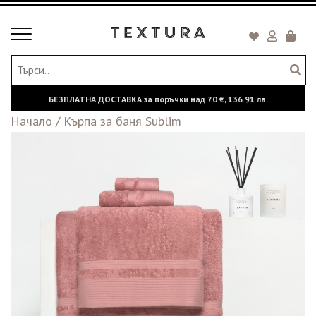
Toggle
Кошни
navigation
БЕЗПЛАТНА ДОСТАВКА за поръчки над
70 €,
136.91 лв.
Начало
/
Кърпа за баня Sublim