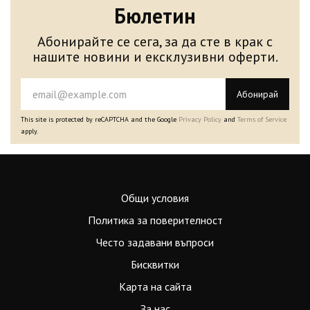
Бюлетин
Абонирайте се сега, за да сте в крак с
нашите новини и ексклузивни оферти.
Абонирай
This site is protected by reCAPTCHA and the Google
Privacy Policy
and
Terms of Service
apply.
Общи условия
Политика за поверителност
Често задавани въпроси
Бисквитки
Карта на сайта
За нас