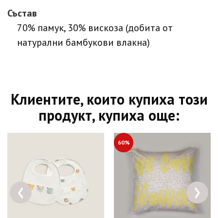
Състав
70% памук, 30% вискоза (добита от
натурални бамбукови влакна)
Клиентите, които купиха този
продукт, купиха още:
60%
‹
›