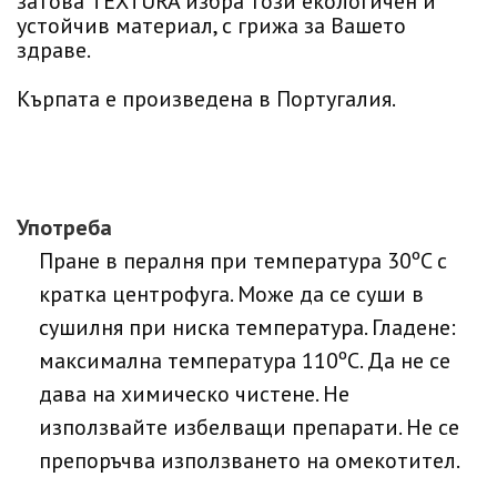
затова TEXTURA избра този екологичен и
устойчив материал, с грижа за Вашето
здраве.
Кърпата е произведена в Португалия.
Употреба
Пране в пералня при температура 30ºC с
кратка центрофуга. Може да се суши в
сушилня при ниска температура. Гладене:
максимална температура 110ºC. Да не се
дава на химическо чистене. Не
използвайте избелващи препарати. Не се
препоръчва използването на омекотител.