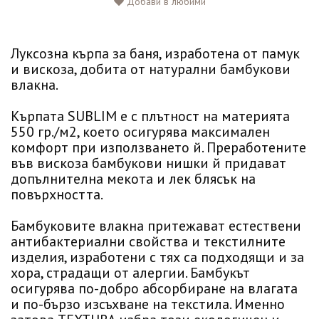
Добави в любими
Луксозна кърпа за баня, изработена от памук
и вискоза, добита от натурални бамбукови
влакна.
Кърпата SUBLIM е с плътност на материята
550 гр./м2, което осигурява максимален
комфорт при използването й. Преработените
във вискоза бамбукови нишки й придават
допълнителна мекота и лек блясък на
повърхността.
Бамбуковите влакна притежават естествени
антибактериални свойства и текстилните
изделия, изработени с тях са подходящи и за
хора, страдащи от алергии. Бамбукът
осигурява по-добро абсорбиране на влагата
и по-бързо изсъхване на текстила. Именно