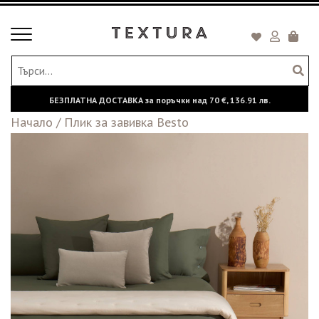
Toggle
Кошни
navigation
БЕЗПЛАТНА ДОСТАВКА за поръчки над
70 €,
136.91 лв.
Начало
/
Плик за завивка Besto