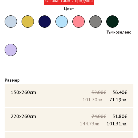
Остават само 2 продукта
Цвят
Тъмнозелено
Размер
150x260cm
52.00€
36.40€
101.70лв.
71.19лв.
220x260cm
74.00€
51.80€
144.73лв.
101.31лв.