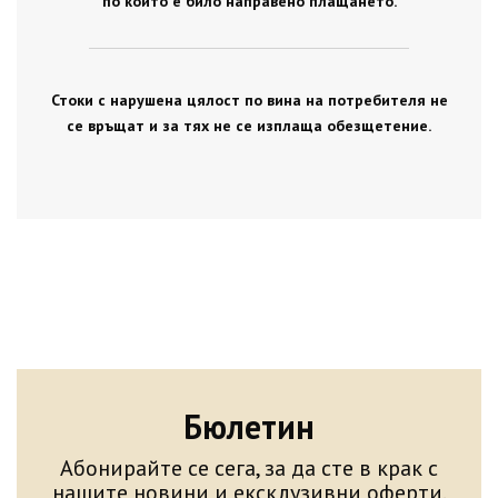
по който е било направено плащането.
Стоки с нарушена цялост по вина на потребителя не
се връщат и за тях не се изплаща обезщетение.
Бюлетин
Абонирайте се сега, за да сте в крак с
нашите новини и ексклузивни оферти.