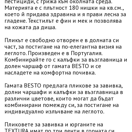
пестициди, с грижа към околната среда.
Материята е с плътност 180 нишки на кв.см.,
което й придава здравина и я прави лесна за
гладене. Текстилът е фин и мек и позволява
на кожата да диша.
Пликът е свободно отворен е в долната си
част, за постигане на по-елегантна визия на
леглото. Произведен е в Португалия.
Комбинирайте го с калъфки за възглавница и
долен чаршаф от гамата BESTO и се
насладете на комфортна почивка.
Гамата BESTO предлага пликове за завивка,
долни чаршафи и калъфки за възглавница в
различни цветове, които могат да бъдат
комбинирани помежду си, за постигане на
индивидуално излъчване на леглото.
Пликовете за завивка и юрганите на
TEXTURA имат по три ленти в горната си