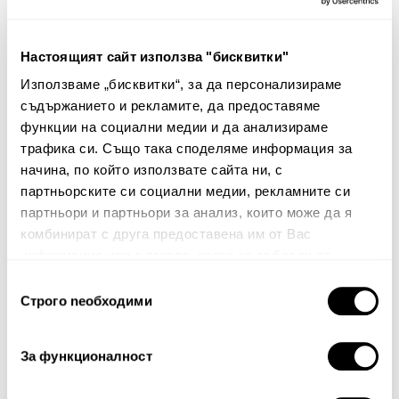
Калъфки за възглавница
Комплект копчета
Bestov
7.00€
13.69лв.
34.00€
66.50лв.
Настоящият сайт използва "бисквитки"
4.90€ 9.58лв.
23.80€ 46.55лв.
Използваме „бисквитки“, за да персонализираме
съдържанието и рекламите, да предоставяме
функции на социални медии и да анализираме
трафика си. Също така споделяме информация за
Няма мнения за този продукт.
начина, по който използвате сайта ни, с
партньорските си социални медии, рекламните си
Споделете Вашето мнение
партньори и партньори за анализ, които може да я
Име
комбинират с друга предоставена им от Вас
информация или с такава, която са събрали от
ползването от Ваша страна на услугите им.
Избор
Строго nеобходими
на
Вашият коментар:
съгласие
За функционалност