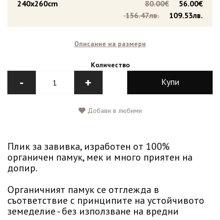
240x260cm
80.00€
56.00€
156.47лв.
109.53лв.
Описание на размери
Количество
-
+
Купи
Добави в любими
Плик за завивка, изработен от 100%
органичен памук, мек и много приятен на
допир.
Органичният памук се отглежда в
съответствие с принципите на устойчивото
земеделие - без използване на вредни