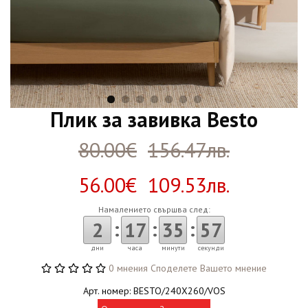
Плик за завивка Besto
80.00€
156.47лв.
56.00€ 109.53лв.
Намалението свършва след:
:
:
:
2
17
35
57
дни
часа
минути
секунди
0 мнения
Споделете Вашето мнение
Арт. номер: BESTO/240X260/VOS