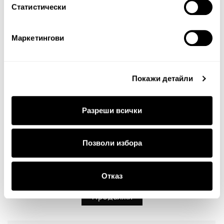
Статистически
Маркетингови
Забележка: HTML не се поддържа!
Оценка:
Най-ниска
Най-висока
Покажи детайли
Тест за сигурност
Разреши всички
Позволи избора
Отказ
Продължи