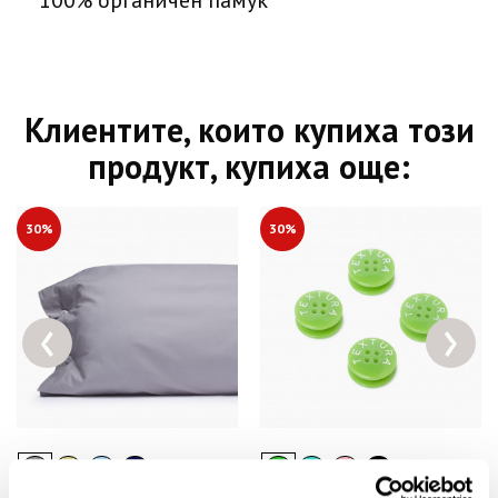
100% органичен памук
Клиентите, които купиха този
продукт, купиха още:
30%
30%
‹
›
+ 7
+ 2