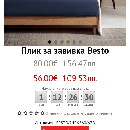
Плик за завивка Besto
80.00€
156.47лв.
56.00€ 109.53лв.
Намалението свършва след:
:
:
:
1
12
26
29
ден
часа
минути
секунди
0 мнения
Споделете Вашето мнение
Арт. номер: BESTO/240X260/AZD