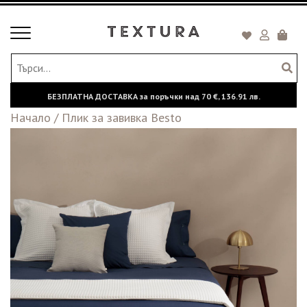
Toggle
Кошни
navigation
БЕЗПЛАТНА ДОСТАВКА за поръчки над
70 €,
136.91 лв.
Начало
/
Плик за завивка Besto