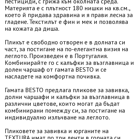
пестициди, с грижа към околната среда.
Материята е с плътност 180 нишки на кв.см.,
което й придава здравина и я прави лесна за
гладене. Текстилът е фин и мек и позволява
на кожата да диша.
Пликът е свободно отворен е в долната си
част, за постигане на по-елегантна визия на
леглото. Произведен е в Португалия.
Комбинирайте го с калъфки за възглавница и
долен чаршаф от гамата BESTO и се
насладете на комфортна почивка.
Гамата BESTO предлага пликове за завивка,
долни чаршафи и калъфки за възглавница в
различни цветове, които могат да бъдат
комбинирани помежду си, за постигане на
индивидуално излъчване на леглото.
Пликовете за завивка и юрганите на
TEXTURA имат по три ленти в горната си