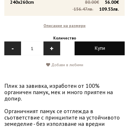
240x260cm
80.00€
56.00€
156.47лв.
109.53лв.
Описание на размери
Количество
-
+
Купи
Добави в любими
Плик за завивка, изработен от 100%
органичен памук, мек и много приятен на
допир.
Органичният памук се отглежда в
съответствие с принципите на устойчивото
земеделие - без използване на вредни