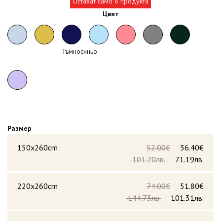
Остават само 6 продукта
Цвят
Тъмносиньо
Размер
150x260cm
52.00€
36.40€
101.70лв.
71.19лв.
220x260cm
74.00€
51.80€
144.73лв.
101.31лв.