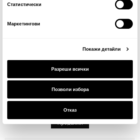
Статистически
Маркетингови
Забележка: HTML не се поддържа!
Оценка:
Най-ниска
Най-висока
Покажи детайли
Тест за сигурност
Разреши всички
Позволи избора
Отказ
Продължи