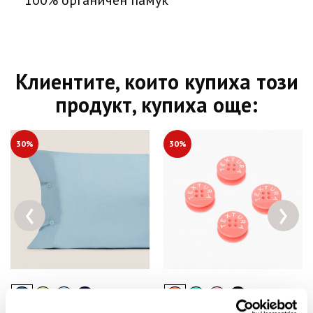
100% органичен памук
Клиентите, които купиха този
продукт, купиха още:
30%
30%
‹
›
+ 7
+ 2