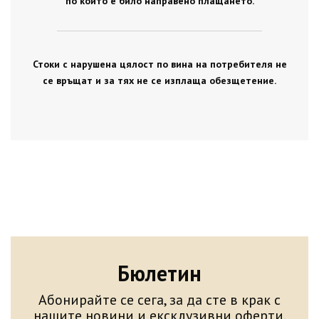
по който е било направено плащането.
Стоки с нарушена цялост по вина на потребителя не
се връщат и за тях не се изплаща обезщетение.
Бюлетин
Абонирайте се сега, за да сте в крак с
нашите новини и ексклузивни оферти.