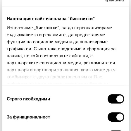
Калъфки за възглавница
Комплект копчета
Bestov
7.00€
13.69лв.
34.00€
66.50лв.
Настоящият сайт използва "бисквитки"
4.90€ 9.58лв.
23.80€ 46.55лв.
Използваме „бисквитки“, за да персонализираме
съдържанието и рекламите, да предоставяме
функции на социални медии и да анализираме
трафика си. Също така споделяме информация за
Няма мнения за този продукт.
начина, по който използвате сайта ни, с
партньорските си социални медии, рекламните си
Споделете Вашето мнение
партньори и партньори за анализ, които може да я
Име
комбинират с друга предоставена им от Вас
информация или с такава, която са събрали от
ползването от Ваша страна на услугите им.
Избор
Строго nеобходими
на
Вашият коментар:
съгласие
За функционалност