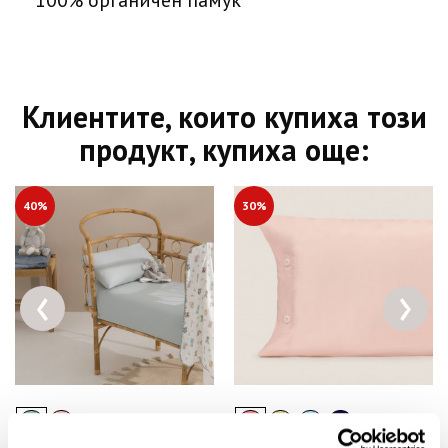
100% органичен памук
Клиентите, които купиха този
продукт, купиха още:
40%
30%
‹
›
+ 7