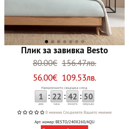
Плик за завивка Besto
80.00€
156.47лв.
56.00€ 109.53лв.
Намалението свършва след:
:
:
:
1
22
42
49
ден
часа
минути
секунди
0 мнения
Споделете Вашето мнение
Арт. номер: BESTO/240X260/AQU