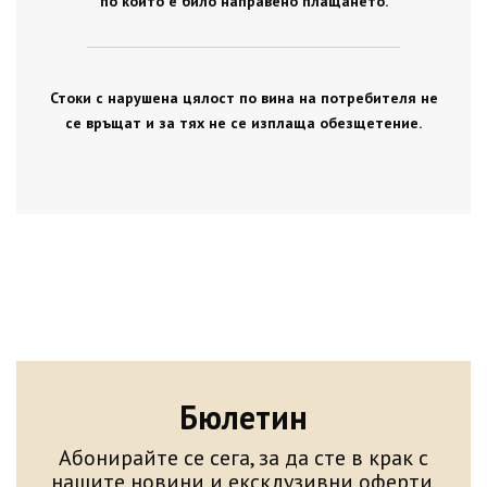
по който е било направено плащането.
Стоки с нарушена цялост по вина на потребителя не
се връщат и за тях не се изплаща обезщетение.
Бюлетин
Абонирайте се сега, за да сте в крак с
нашите новини и ексклузивни оферти.