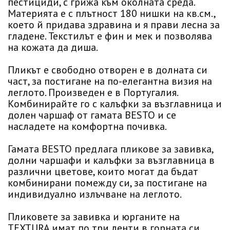
пестициди, с грижа към околната среда.
Материята е с плътност 180 нишки на кв.см.,
което й придава здравина и я прави лесна за
гладене. Текстилът е фин и мек и позволява
на кожата да диша.
Пликът е свободно отворен е в долната си
част, за постигане на по-елегантна визия на
леглото. Произведен е в Португалия.
Комбинирайте го с калъфки за възглавница и
долен чаршаф от гамата BESTO и се
насладете на комфортна почивка.
Гамата BESTO предлага пликове за завивка,
долни чаршафи и калъфки за възглавница в
различни цветове, които могат да бъдат
комбинирани помежду си, за постигане на
индивидуално излъчване на леглото.
Пликовете за завивка и юрганите на
TEXTURA имат по три ленти в горната си