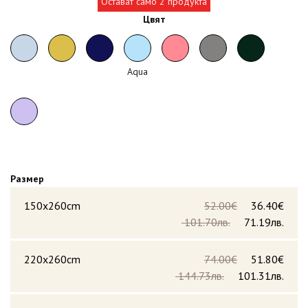
Остават само 2 продукта
Цвят
Aqua
Размер
150x260cm
52.00€
36.40€
101.70лв.
71.19лв.
220x260cm
74.00€
51.80€
144.73лв.
101.31лв.