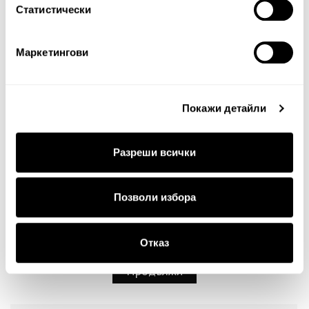
Статистически
Маркетингови
Забележка: HTML не се поддържа!
Оценка:
Най-ниска
Най-висока
Покажи детайли
Тест за сигурност
Разреши всички
Позволи избора
Отказ
Продължи