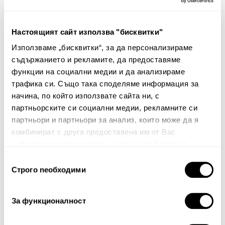
Плик за завивка Besto
Калъфки за възглавница
Bestov
38.00€
74.32лв.
34.00€
66.50лв.
Настоящият сайт използва "бисквитки"
22.80€ 44.59лв.
23.80€ 46.55лв.
Използваме „бисквитки“, за да персонализираме
съдържанието и рекламите, да предоставяме
функции на социални медии и да анализираме
трафика си. Също така споделяме информация за
Няма мнения за този продукт.
начина, по който използвате сайта ни, с
партньорските си социални медии, рекламните си
Споделете Вашето мнение
партньори и партньори за анализ, които може да я
Име
комбинират с друга предоставена им от Вас
информация или с такава, която са събрали от
ползването от Ваша страна на услугите им.
Избор
Строго nеобходими
на
Вашият коментар:
съгласие
За функционалност