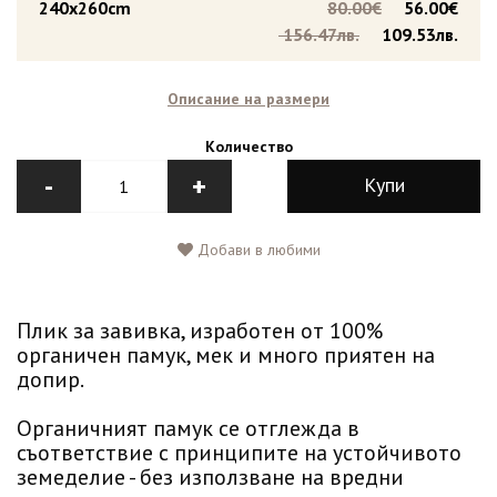
240x260cm
80.00€
56.00€
156.47лв.
109.53лв.
Описание на размери
Количество
-
+
Купи
Добави в любими
Плик за завивка, изработен от 100%
органичен памук, мек и много приятен на
допир.
Органичният памук се отглежда в
съответствие с принципите на устойчивото
земеделие - без използване на вредни