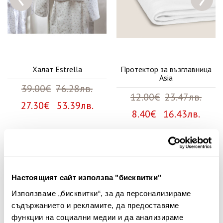
Халат Estrella
Протектор за възглавница
Asia
39.00€
76.28лв.
12.00€
23.47лв.
27.30€ 53.39лв.
8.40€ 16.43лв.
Няма мнения за този продукт.
Споделете Вашето мнение
Настоящият сайт използва "бисквитки"
Използваме „бисквитки“, за да персонализираме
Име
съдържанието и рекламите, да предоставяме
функции на социални медии и да анализираме