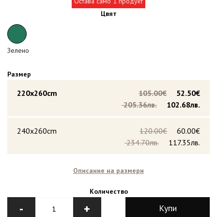
Остава само 1 продукт
Цвят
Зелено
Размер
220x260cm
105.00€
52.50€
205.36лв.
102.68лв.
240x260cm
120.00€
60.00€
234.70лв.
117.35лв.
Описание на размери
Количество
-
+
Купи