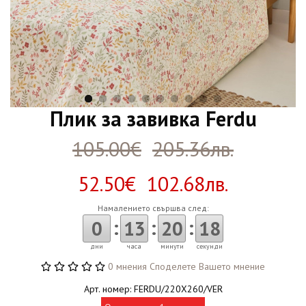
Плик за завивка Ferdu
105.00€
205.36лв.
52.50€ 102.68лв.
Намалението свършва след:
:
:
:
0
13
20
17
дни
часа
минути
секунди
0 мнения
Споделете Вашето мнение
Арт. номер: FERDU/220X260/VER