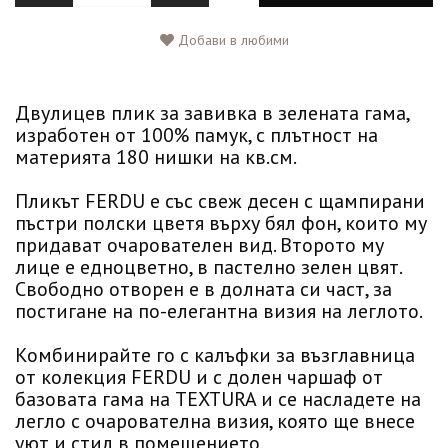
Добави в любими
Двулицев плик за завивка в зелената гама,
изработен от 100% памук, с плътност на
материята 180 нишки на кв.см.
Пликът FERDU е със свеж десен с щампирани
пъстри полски цветя върху бял фон, които му
придават очарователен вид. Второто му
лице е едноцветно, в пастелно зелен цвят.
Свободно отворен е в долната си част, за
постигане на по-елегантна визия на леглото.
Комбинирайте го с калъфки за възглавница
от колекция FERDU и с долен чаршаф от
базовата гама на TEXTURA и се насладете на
легло с очарователна визия, която ще внесе
уют и стил в помещението.