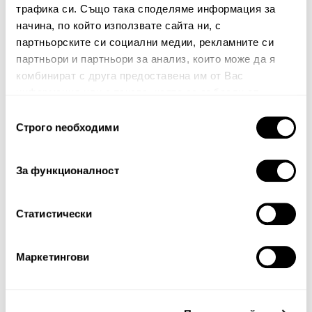
трафика си. Също така споделяме информация за
начина, по който използвате сайта ни, с
Вашият коментар:
партньорските си социални медии, рекламните си
партньори и партньори за анализ, които може да я
комбинират с друга предоставена им от Вас
информация или с такава, която са събрали от
ползването от Ваша страна на услугите им.
Избор
Строго nеобходими
на
съгласие
За функционалност
Забележка: HTML не се поддържа!
Оценка:
Най-ниска
Най-висока
Статистически
Тест за сигурност
Маркетингови