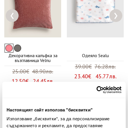
‹
›
Декоративна калъфка за
Одеяло Sealu
възглавница Velnu
39.00€
76.28лв.
25.00€
48.90лв.
23.40€ 45.77лв.
12.50€ 24.45лв.
Няма мнения за този продукт.
Настоящият сайт използва "бисквитки"
Споделете Вашето мнение
Използваме „бисквитки“, за да персонализираме
съдържанието и рекламите, да предоставяме