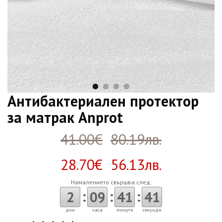
Антибактериален протектор
за матрак Anprot
41.00€
80.19лв.
28.70€ 56.13лв.
Намалението свършва след:
:
:
:
2
09
41
41
дни
часа
минути
секунди