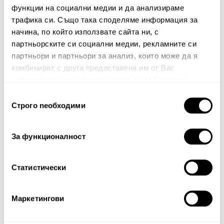
Име
функции на социални медии и да анализираме
трафика си. Също така споделяме информация за
начина, по който използвате сайта ни, с
партньорските си социални медии, рекламните си
Вашият коментар:
партньори и партньори за анализ, които може да я
комбинират с друга предоставена им от Вас
информация или с такава, която са събрали от
ползването от Ваша страна на услугите им.
Избор
Строго nеобходими
на
съгласие
За функционалност
Забележка: HTML не се поддържа!
Статистически
Оценка:
Най-ниска
Най-висока
Тест за сигурност
Маркетингови