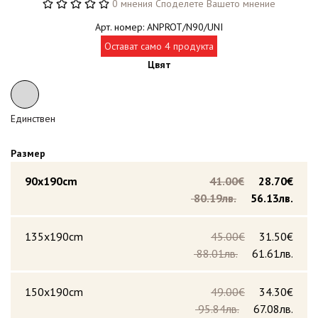
0 мнения
Споделете Вашето мнение
Арт. номер: ANPROT/N90/UNI
Остават само 4 продукта
Цвят
Единствен
Размер
90x190cm
41.00€
28.70€
80.19лв.
56.13лв.
135x190cm
45.00€
31.50€
88.01лв.
61.61лв.
150x190cm
49.00€
34.30€
95.84лв.
67.08лв.