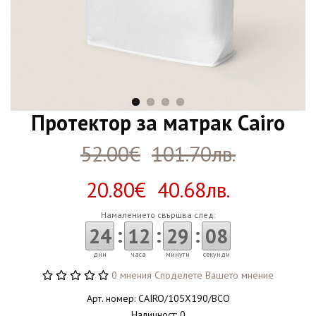
Протектор за матрак Cairo
52.00€
101.70лв.
20.80€ 40.68лв.
Намалението свършва след:
:
:
:
24
12
29
07
дни
часа
минути
секунди
0 мнения
Споделете Вашето мнение
Арт. номер: CAIRO/105X190/BCO
Наличност: 0