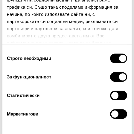
трафика си. Също така споделяме информация за
начина, по който използвате сайта ни, с
партньорските си социални медии, рекламните си
Вашият коментар:
партньори и партньори за анализ, които може да я
комбинират с друга предоставена им от Вас
информация или с такава, която са събрали от
ползването от Ваша страна на услугите им.
Избор
Строго nеобходими
на
съгласие
За функционалност
Забележка: HTML не се поддържа!
Оценка:
Най-ниска
Най-висока
Статистически
Тест за сигурност
Маркетингови