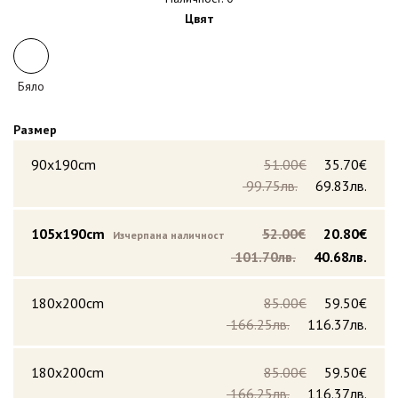
Цвят
Бяло
Размер
90x190cm
51.00€
35.70€
99.75лв.
69.83лв.
105x190cm
52.00€
20.80€
Изчерпана наличност
101.70лв.
40.68лв.
180x200cm
85.00€
59.50€
166.25лв.
116.37лв.
180x200cm
85.00€
59.50€
166.25лв.
116.37лв.