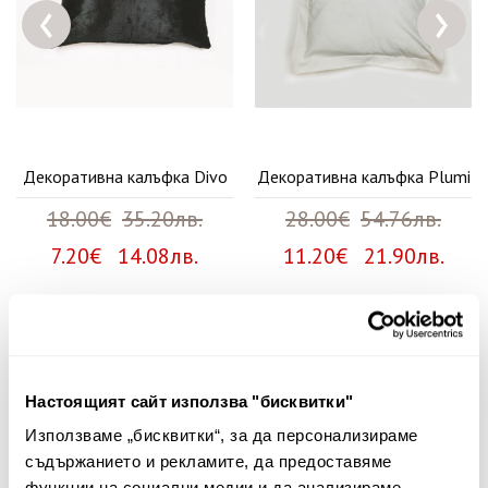
‹
›
Декоративна калъфка Divo
Декоративна калъфка Plumi
18.00€
35.20лв.
28.00€
54.76лв.
7.20€ 14.08лв.
11.20€ 21.90лв.
Няма мнения за този продукт.
Настоящият сайт използва "бисквитки"
Споделете Вашето мнение
Използваме „бисквитки“, за да персонализираме
Име
съдържанието и рекламите, да предоставяме
функции на социални медии и да анализираме