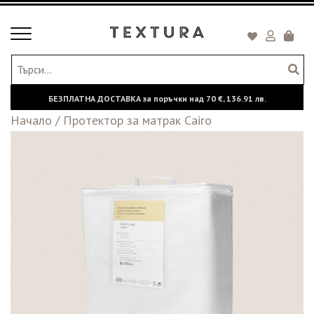
Toggle
Кошни
navigation
БЕЗПЛАТНА ДОСТАВКА за поръчки над
70 €,
136.91 лв.
Начало
/
Протектор за матрак Cairo