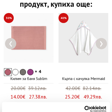
продукт, купиха още:
30%
40%
‹
›
+ 4
Килим за баня Sublim
Кърпа с качулка Mermaid
20.00€
39.12лв.
42.00€
82.14лв.
14.00€ 27.38лв.
25.20€ 49.29лв.