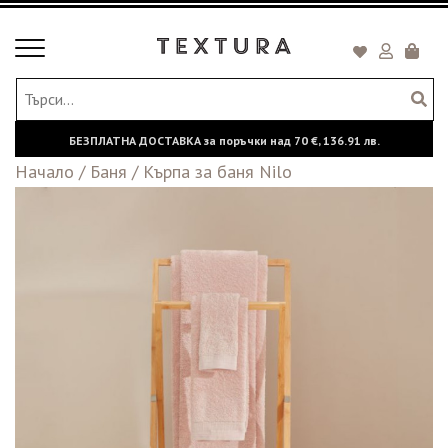
Toggle
Кошни
navigation
БЕЗПЛАТНА ДОСТАВКА за поръчки над
70 €,
136.91 лв.
Начало
/
Баня
/
Кърпа за баня Nilo