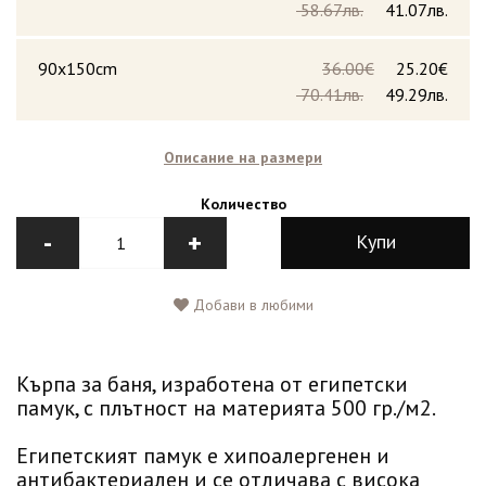
58.67лв.
41.07лв.
90x150cm
36.00€
25.20€
70.41лв.
49.29лв.
Описание на размери
Количество
-
+
Купи
Добави в любими
Кърпа за баня, изработена от египетски
памук, с плътност на материята 500 гр./м2.
Египетският памук е хипоалергенен и
антибактериален и се отличава с висока