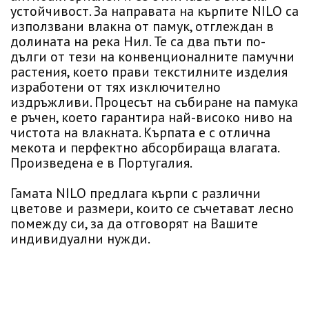
устойчивост. За направата на кърпите NILO са
използвани влакна от памук, отглеждан в
долината на река Нил. Те са два пъти по-
дълги от тези на конвенционалните памучни
растения, което прави текстилните изделия
изработени от тях изключително
издръжливи. Процесът на събиране на памука
е ръчен, което гарантира най-високо ниво на
чистота на влакната. Кърпата е с отлична
мекота и перфектно абсорбираща влагата.
Произведена е в Португалия.
Гамата NILO предлага кърпи с различни
цветове и размери, които се съчетават лесно
помежду си, за да отговорят на Вашите
индивидуални нужди.