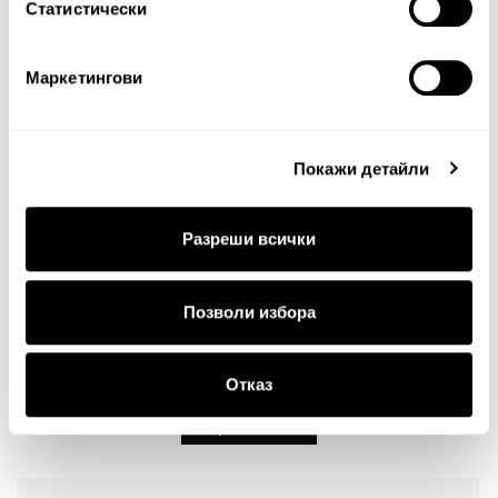
Статистически
Маркетингови
Забележка: HTML не се поддържа!
Оценка:
Най-ниска
Най-висока
Покажи детайли
Тест за сигурност
Разреши всички
Позволи избора
Отказ
Продължи