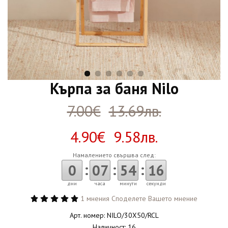
Кърпа за баня Nilo
7.00€
13.69лв.
4.90€ 9.58лв.
Намалението свършва след:
:
:
:
0
07
54
15
дни
часа
минути
секунди
1 мнения
Споделете Вашето мнение
Арт. номер: NILO/30X50/RCL
Наличност: 16