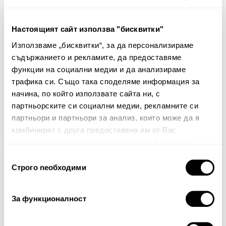
Настоящият сайт използва "бисквитки"
Ангелова
Кърпите са уникални! Имам ги
24/10/2025
вече 2 години и са все така
Използваме „бисквитки“, за да персонализираме
обемни, пухкави и попиват
съдържанието и рекламите, да предоставяме
перфектно. Препоръчвам!
функции на социални медии и да анализираме
трафика си. Също така споделяме информация за
начина, по който използвате сайта ни, с
Споделете Вашето мнение
партньорските си социални медии, рекламните си
партньори и партньори за анализ, които може да я
Име
комбинират с друга предоставена им от Вас
информация или с такава, която са събрали от
ползването от Ваша страна на услугите им.
Избор
Строго nеобходими
на
Вашият коментар:
съгласие
За функционалност