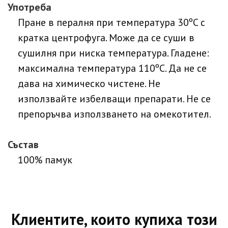
Употреба
Пране в пералня при температура 30ºC с
кратка центрофуга. Може да се суши в
сушилня при ниска температура. Гладене:
максимална температура 110ºC. Да не се
дава на химическо чистене. Не
използвайте избелващи препарати. Не се
препоръчва използването на омекотител.
Състав
100% памук
Клиентите, които купиха този