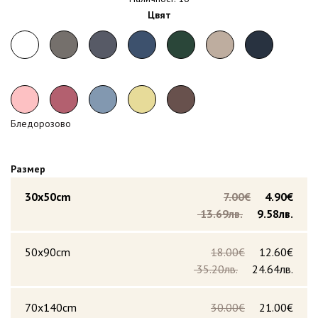
Цвят
Бледорозово
Размер
30x50cm
7.00€
4.90€
13.69лв.
9.58лв.
50x90cm
18.00€
12.60€
35.20лв.
24.64лв.
70x140cm
30.00€
21.00€