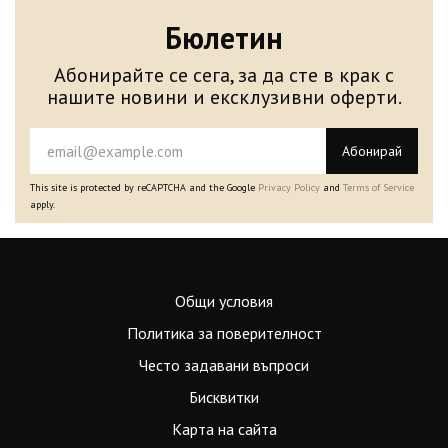
Бюлетин
Абонирайте се сега, за да сте в крак с
нашите новини и ексклузивни оферти.
Абонирай
This site is protected by reCAPTCHA and the Google
Privacy Policy
and
Terms of Service
apply.
Общи условия
Политика за поверителност
Често задавани въпроси
Бисквитки
Карта на сайта