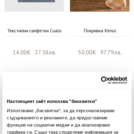
Текстилни салфетки Cualo
Покривка Kimul
14.00€ 27.38лв.
50.00€ 97.79лв.
Няма мнения за този продукт.
Споделете Вашето мнение
Настоящият сайт използва "бисквитки"
Име
Използваме „бисквитки“, за да персонализираме
съдържанието и рекламите, да предоставяме
функции на социални медии и да анализираме
трафика си. Също така споделяме информация за