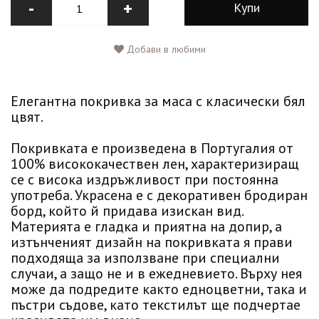
-
+
Купи
Добави в любими
Елегантна покривка за маса с класически бял
цвят.
Покривката е произведена в Португалия от
100% висококачествен лен, характеризиращ
се с висока издръжливост при постоянна
употреба. Украсена е с декоративен бродиран
борд, който й придава изискан вид.
Материята е гладка и приятна на допир, а
изтънченият дизайн на покривката я прави
подходяща за използване при специални
случаи, а защо не и в ежедневието. Върху нея
може да подредите както едноцветни, така и
пъстри съдове, като текстилът ще подчертае