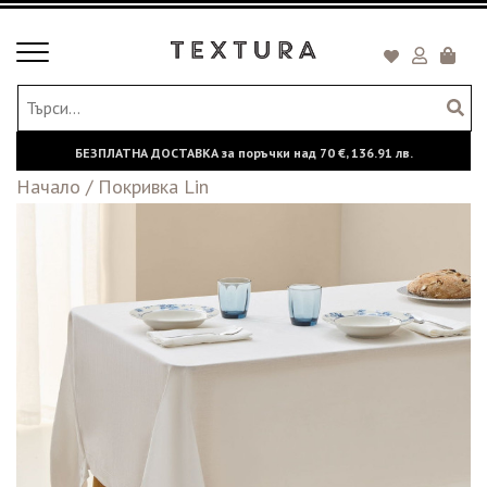
Toggle
Кошни
navigation
БЕЗПЛАТНА ДОСТАВКА за поръчки над
70 €,
136.91 лв.
Начало
/
Покривка Lin